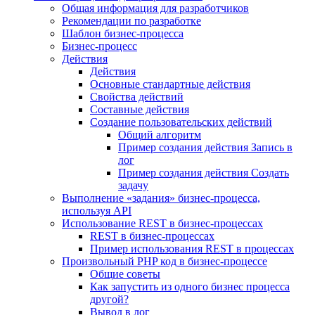
Общая информация для разработчиков
Рекомендации по разработке
Шаблон бизнес-процесса
Бизнес-процесс
Действия
Действия
Основные стандартные действия
Свойства действий
Составные действия
Создание пользовательских действий
Общий алгоритм
Пример создания действия Запись в
лог
Пример создания действия Создать
задачу
Выполнение «задания» бизнес-процесса,
используя API
Использование REST в бизнес-процессах
REST в бизнес-процессах
Пример использования REST в процессах
Произвольный PHP код в бизнес-процессе
Общие советы
Как запустить из одного бизнес процесса
другой?
Вывод в лог