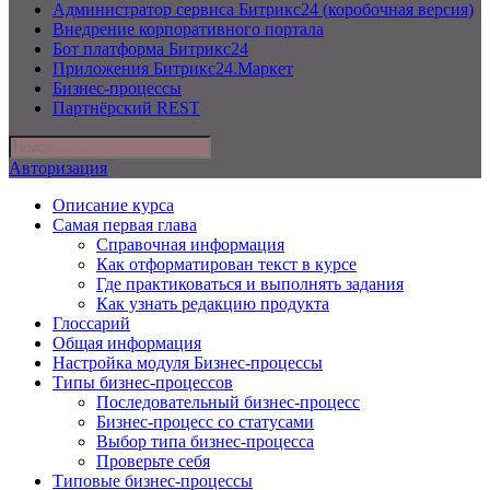
Администратор сервиса Битрикс24 (коробочная версия)
Внедрение корпоративного портала
Бот платформа Битрикс24
Приложения Битрикс24.Маркет
Бизнес-процессы
Партнёрский REST
Авторизация
Описание курса
Самая первая глава
Справочная информация
Как отформатирован текст в курсе
Где практиковаться и выполнять задания
Как узнать редакцию продукта
Глоссарий
Общая информация
Настройка модуля Бизнес-процессы
Типы бизнес-процессов
Последовательный бизнес-процесс
Бизнес-процесс со статусами
Выбор типа бизнес-процесса
Проверьте себя
Типовые бизнес-процессы