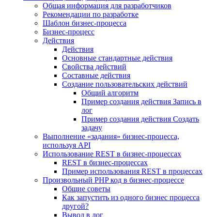
Общая информация для разработчиков
Рекомендации по разработке
Шаблон бизнес-процесса
Бизнес-процесс
Действия
Действия
Основные стандартные действия
Свойства действий
Составные действия
Создание пользовательских действий
Общий алгоритм
Пример создания действия Запись в
лог
Пример создания действия Создать
задачу
Выполнение «задания» бизнес-процесса,
используя API
Использование REST в бизнес-процессах
REST в бизнес-процессах
Пример использования REST в процессах
Произвольный PHP код в бизнес-процессе
Общие советы
Как запустить из одного бизнес процесса
другой?
Вывод в лог