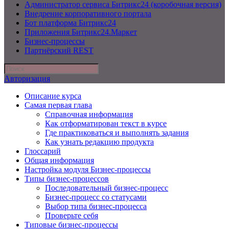
Администратор сервиса Битрикс24 (коробочная версия)
Внедрение корпоративного портала
Бот платформа Битрикс24
Приложения Битрикс24.Маркет
Бизнес-процессы
Партнёрский REST
Авторизация
Описание курса
Самая первая глава
Справочная информация
Как отформатирован текст в курсе
Где практиковаться и выполнять задания
Как узнать редакцию продукта
Глоссарий
Общая информация
Настройка модуля Бизнес-процессы
Типы бизнес-процессов
Последовательный бизнес-процесс
Бизнес-процесс со статусами
Выбор типа бизнес-процесса
Проверьте себя
Типовые бизнес-процессы