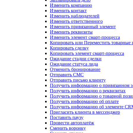
Изменить компанию
Изменить контакт
Изменить наблюдателей
Изменить ответственного
Изменить привязанный элемент
Изменить реквизиты
Изменить элемент смарт-процесса
Копировать или Переместить товарные
Копировать сделку
Копировать элемент смарт-процесса
Ожидание стадии сделки
Ожидание статуса лида
Отменить бронирование
Отправить СМС
Отправить письмо клиенту
Получить информацию о привязанном э
Получить информацию о реквизитах
Получить информацию о товарной поз
Получить информацию об оплате
Получить информацию об элементе CR
Пригласить клиента в мессенджер
Поставить паузу
Провести автоплатёж
Сменить воронку