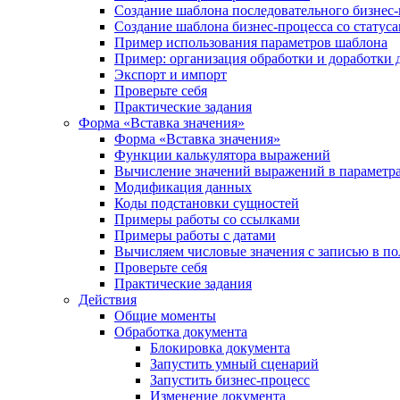
Создание шаблона последовательного бизнес-
Создание шаблона бизнес-процесса со статус
Пример использования параметров шаблона
Пример: организация обработки и доработки 
Экспорт и импорт
Проверьте себя
Практические задания
Форма «Вставка значения»
Форма «Вставка значения»
Функции калькулятора выражений
Вычисление значений выражений в параметра
Модификация данных
Коды подстановки сущностей
Примеры работы со ссылками
Примеры работы с датами
Вычисляем числовые значения с записью в по
Проверьте себя
Практические задания
Действия
Общие моменты
Обработка документа
Блокировка документа
Запустить умный сценарий
Запустить бизнес-процесс
Изменение документа