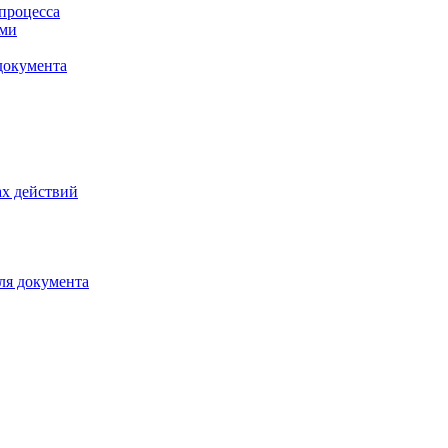
процесса
ами
документа
х действий
ля документа