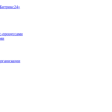
«Битрикс24»
ес-процессами
ами
организации