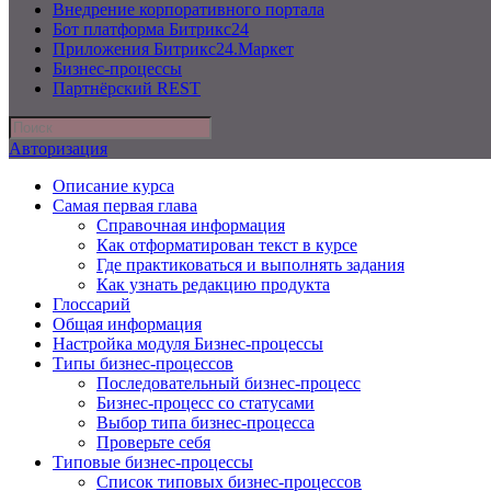
Внедрение корпоративного портала
Бот платформа Битрикс24
Приложения Битрикс24.Маркет
Бизнес-процессы
Партнёрский REST
Авторизация
Описание курса
Самая первая глава
Справочная информация
Как отформатирован текст в курсе
Где практиковаться и выполнять задания
Как узнать редакцию продукта
Глоссарий
Общая информация
Настройка модуля Бизнес-процессы
Типы бизнес-процессов
Последовательный бизнес-процесс
Бизнес-процесс со статусами
Выбор типа бизнес-процесса
Проверьте себя
Типовые бизнес-процессы
Список типовых бизнес-процессов