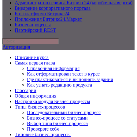
Администратор сервиса Битрикс24 (коробочная версия)
Внедрение корпоративного портала
Бот платформа Битрикс24
Приложения Битрикс24.Маркет
Бизнес-процессы
Партнёрский REST
Авторизация
Описание курса
Самая первая глава
Справочная информация
Как отформатирован текст в курсе
Где практиковаться и выполнять задания
Как узнать редакцию продукта
Глоссарий
Общая информация
Настройка модуля Бизнес-процессы
Типы бизнес-процессов
Последовательный бизнес-процесс
Бизнес-процесс со статусами
Выбор типа бизнес-процесса
Проверьте себя
Типовые бизнес-процессы