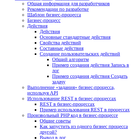
Общая информация для разработчиков
Рекомендации по разработке
Шаблон бизнес-процесса
Бизнес-процесс
Действия
Действия
Основные стандартные действия
Свойства действий
Составные действия
Создание пользовательских действий
Общий алгоритм
Пример создания действия Запись в
лог
Пример создания действия Создать
задачу
Выполнение «задания» бизнес-процесса,
используя API
Использование REST в бизнес-процессах
REST в бизнес-процессах
Пример использования REST в процессах
Произвольный PHP код в бизнес-процессе
Общие советы
Как запустить из одного бизнес процесса
другой?
Вывод в лог