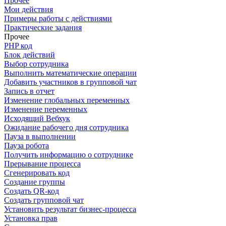
Прочее
Мои действия
Примеры работы с действиями
Практические задания
Прочее
PHP код
Блок действий
Выбор сотрудника
Выполнить математические операции
Добавить участников в групповой чат
Запись в отчет
Изменение глобальных переменных
Изменение переменных
Исходящий Вебхук
Ожидание рабочего дня сотрудника
Пауза в выполнении
Пауза робота
Получить информацию о сотруднике
Прерывание процесса
Сгенерировать код
Создание группы
Создать QR-код
Создать групповой чат
Установить результат бизнес-процесса
Установка прав