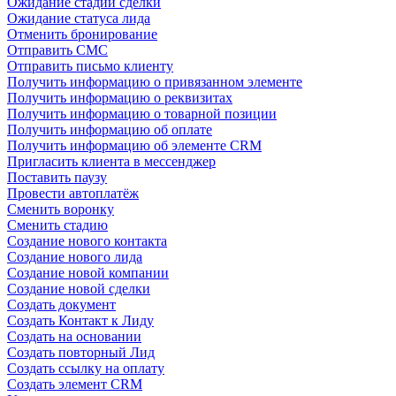
Ожидание стадии сделки
Ожидание статуса лида
Отменить бронирование
Отправить СМС
Отправить письмо клиенту
Получить информацию о привязанном элементе
Получить информацию о реквизитах
Получить информацию о товарной позиции
Получить информацию об оплате
Получить информацию об элементе CRM
Пригласить клиента в мессенджер
Поставить паузу
Провести автоплатёж
Сменить воронку
Сменить стадию
Создание нового контакта
Создание нового лида
Создание новой компании
Создание новой сделки
Создать документ
Создать Контакт к Лиду
Создать на основании
Создать повторный Лид
Создать ссылку на оплату
Создать элемент CRM