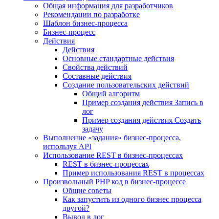
Общая информация для разработчиков
Рекомендации по разработке
Шаблон бизнес-процесса
Бизнес-процесс
Действия
Действия
Основные стандартные действия
Свойства действий
Составные действия
Создание пользовательских действий
Общий алгоритм
Пример создания действия Запись в
лог
Пример создания действия Создать
задачу
Выполнение «задания» бизнес-процесса,
используя API
Использование REST в бизнес-процессах
REST в бизнес-процессах
Пример использования REST в процессах
Произвольный PHP код в бизнес-процессе
Общие советы
Как запустить из одного бизнес процесса
другой?
Вывод в лог