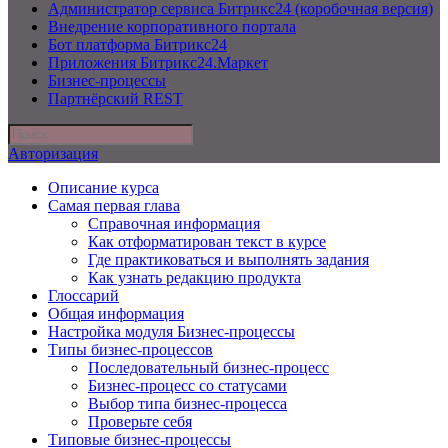
Администратор сервиса Битрикс24 (коробочная версия)
Внедрение корпоративного портала
Бот платформа Битрикс24
Приложения Битрикс24.Маркет
Бизнес-процессы
Партнёрский REST
Авторизация
Описание курса
Самая первая глава
Справочная информация
Как отформатирован текст в курсе
Где практиковаться и выполнять задания
Как узнать редакцию продукта
Глоссарий
Общая информация
Настройка модуля Бизнес-процессы
Типы бизнес-процессов
Последовательный бизнес-процесс
Бизнес-процесс со статусами
Выбор типа бизнес-процесса
Проверьте себя
Типовые бизнес-процессы