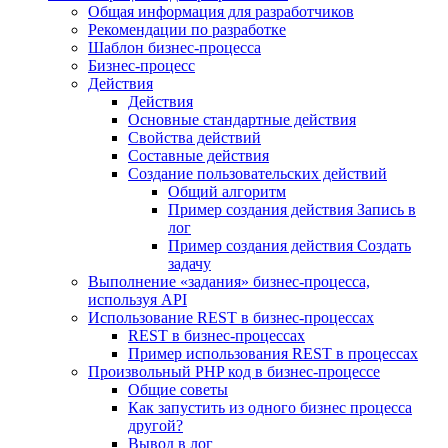
Общая информация для разработчиков
Рекомендации по разработке
Шаблон бизнес-процесса
Бизнес-процесс
Действия
Действия
Основные стандартные действия
Свойства действий
Составные действия
Создание пользовательских действий
Общий алгоритм
Пример создания действия Запись в
лог
Пример создания действия Создать
задачу
Выполнение «задания» бизнес-процесса,
используя API
Использование REST в бизнес-процессах
REST в бизнес-процессах
Пример использования REST в процессах
Произвольный PHP код в бизнес-процессе
Общие советы
Как запустить из одного бизнес процесса
другой?
Вывод в лог