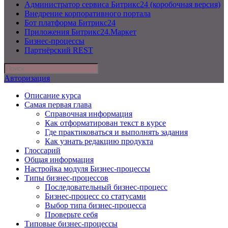
Администратор сервиса Битрикс24 (коробочная версия)
Внедрение корпоративного портала
Бот платформа Битрикс24
Приложения Битрикс24.Маркет
Бизнес-процессы
Партнёрский REST
Авторизация
Описание курса
Самая первая глава
Справочная информация
Как отформатирован текст в курсе
Где практиковаться и выполнять задания
Как узнать редакцию продукта
Глоссарий
Общая информация
Настройка модуля Бизнес-процессы
Типы бизнес-процессов
Последовательный бизнес-процесс
Бизнес-процесс со статусами
Выбор типа бизнес-процесса
Проверьте себя
Типовые бизнес-процессы