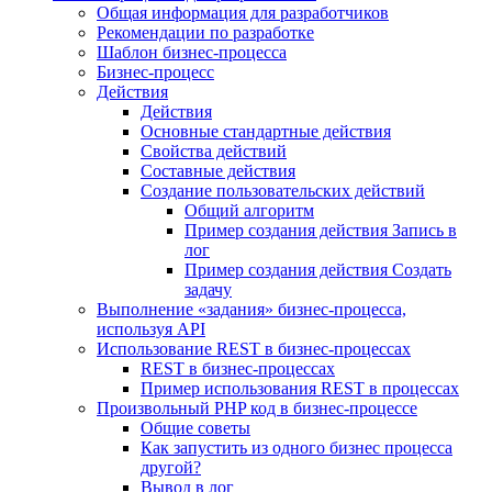
Общая информация для разработчиков
Рекомендации по разработке
Шаблон бизнес-процесса
Бизнес-процесс
Действия
Действия
Основные стандартные действия
Свойства действий
Составные действия
Создание пользовательских действий
Общий алгоритм
Пример создания действия Запись в
лог
Пример создания действия Создать
задачу
Выполнение «задания» бизнес-процесса,
используя API
Использование REST в бизнес-процессах
REST в бизнес-процессах
Пример использования REST в процессах
Произвольный PHP код в бизнес-процессе
Общие советы
Как запустить из одного бизнес процесса
другой?
Вывод в лог