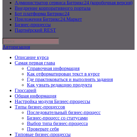
Администратор сервиса Битрикс24 (коробочная версия)
Внедрение корпоративного портала
Бот платформа Битрикс24
Приложения Битрикс24.Маркет
Бизнес-процессы
Партнёрский REST
Авторизация
Описание курса
Самая первая глава
Справочная информация
Как отформатирован текст в курсе
Где практиковаться и выполнять задания
Как узнать редакцию продукта
Глоссарий
Общая информация
Настройка модуля Бизнес-процессы
Типы бизнес-процессов
Последовательный бизнес-процесс
Бизнес-процесс со статусами
Выбор типа бизнес-процесса
Проверьте себя
Типовые бизнес-процессы