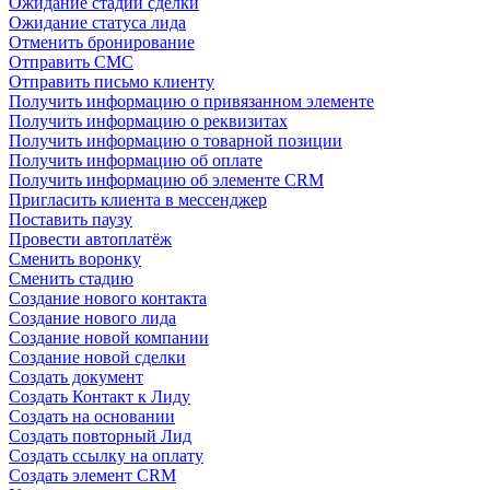
Ожидание стадии сделки
Ожидание статуса лида
Отменить бронирование
Отправить СМС
Отправить письмо клиенту
Получить информацию о привязанном элементе
Получить информацию о реквизитах
Получить информацию о товарной позиции
Получить информацию об оплате
Получить информацию об элементе CRM
Пригласить клиента в мессенджер
Поставить паузу
Провести автоплатёж
Сменить воронку
Сменить стадию
Создание нового контакта
Создание нового лида
Создание новой компании
Создание новой сделки
Создать документ
Создать Контакт к Лиду
Создать на основании
Создать повторный Лид
Создать ссылку на оплату
Создать элемент CRM