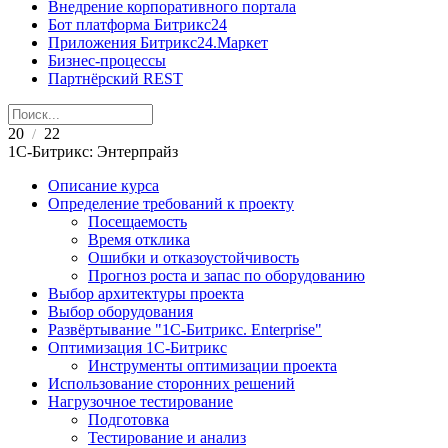
Внедрение корпоративного портала
Бот платформа Битрикс24
Приложения Битрикс24.Маркет
Бизнес-процессы
Партнёрский REST
20
22
/
1С-Битрикс: Энтерпрайз
Описание курса
Определение требований к проекту
Посещаемость
Время отклика
Ошибки и отказоустойчивость
Прогноз роста и запас по оборудованию
Выбор архитектуры проекта
Выбор оборудования
Развёртывание "1С-Битрикс. Enterprise"
Оптимизация 1С-Битрикс
Инструменты оптимизации проекта
Использование сторонних решений
Нагрузочное тестирование
Подготовка
Тестирование и анализ