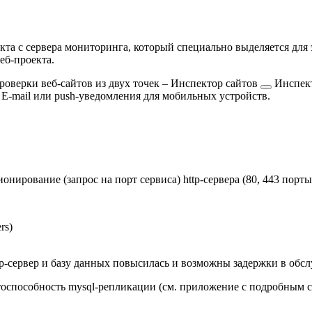
кта с сервера мониторинга, который специально выделяется для 
еб-проекта.
оверки веб-сайтов из двух точек –
Инспектор сайтов
Инспект
 E-mail или push-уведомления для мобильных устройств.
ирование (запрос на порт сервиса) http-сервера (80, 443 порты)
rs)
tp-сервер и базу данных повысилась и возможны задержки в обс
оспособность mysql-репликации (см. приложение с подробным с