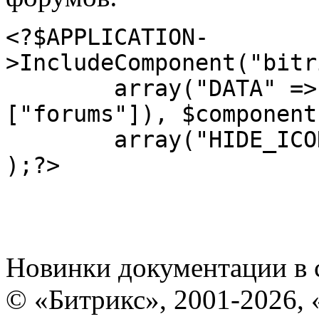
<?$APPLICATION-
>IncludeComponent("bitr
	array("DATA" => $arResult["popup"]
["forums"]), $component,
	array("HIDE_ICONS" => "Y")

Новинки документации в 
© «Битрикс», 2001-2026, 