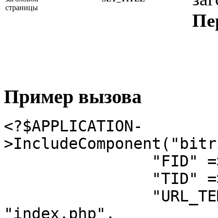
страницы
Пе
Пример вызова
<?$APPLICATION-
>IncludeComponent("bitr
		"FID" => $_REQUEST["FID"],

		"TID" => $_REQUEST["TID"],

		"URL_TEMPLATES_INDEX" => 
"index.php",
