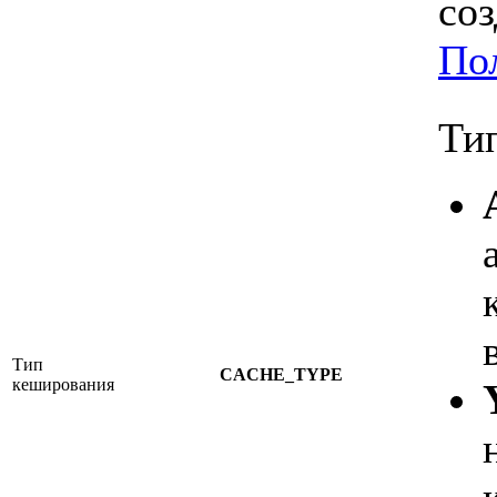
со
По
Ти
Тип
CACHE_TYPE
кеширования