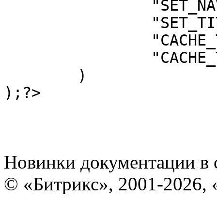
		"SET_NAVIGATION" => "Y",

		"SET_TITLE" => "Y",

		"CACHE_TYPE" => "A",

		"CACHE_TIME" => "0"

	)

Новинки документации в 
© «Битрикс», 2001-2026, 