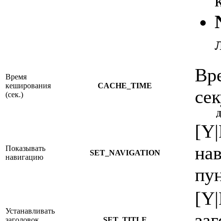
Вр
Время
кеширования
CACHE_TIME
сек
(сек.)
Д
[Y
на
Показывать
SET_NAVIGATION
навигацию
пун
[Y|
Устанавливать
заг
заголовок
SET_TITLE