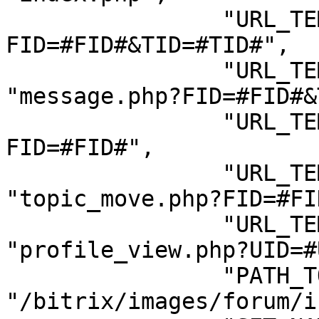
		"URL_TEMPLATES_READ" => "read.php?
FID=#FID#&TID=#TID#",

		"URL_TEMPLATES_MESSAGE" => 
"message.php?FID=#FID#&
		"URL_TEMPLATES_LIST" => "list.php?
FID=#FID#",

		"URL_TEMPLATES_TOPIC_MOVE" => 
"topic_move.php?FID=#FI
		"URL_TEMPLATES_PROFILE_VIEW" => 
"profile_view.php?UID=#
		"PATH_TO_ICON" => 
"/bitrix/images/forum/i