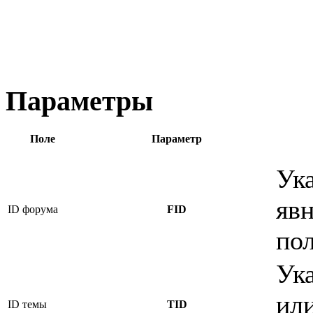
Параметры
Поле
Параметр
Ук
явн
ID форума
FID
по
Ук
или
ID темы
TID