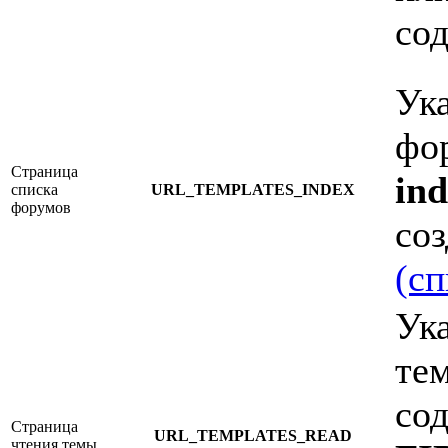
со
Ук
фо
Страница
in
списка
URL_TEMPLATES_INDEX
форумов
со
(сп
Ук
те
со
Страница
URL_TEMPLATES_READ
чтения темы