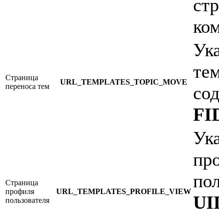
ст
ко
Ук
те
Страница
URL_TEMPLATES_TOPIC_MOVE
переноса тем
со
FI
Ук
пр
по
Страница
профиля
URL_TEMPLATES_PROFILE_VIEW
UI
пользователя