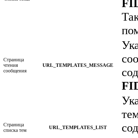
FI
Так
по
Ук
со
Страница
чтения
URL_TEMPLATES_MESSAGE
со
сообщения
FI
Ук
те
со
Страница
URL_TEMPLATES_LIST
списка тем