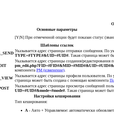
О
Основные параметры
[Y|N] При отмеченной опции будет показан статус (зван
Шаблоны ссылок
Указывается адрес страницы отправки сообщения. По 
_SEND
TYPE=#TYPE#&UID=#UID#
. Такая страница может 
Указывается адрес страницы создания/редактирования
DIT
pm_edit.php?FID=#FID#&MID=#MID#&UID=#UID#&
компонента
PM (изменение)
.
Указывается адрес страницы профиля пользователя. П
_VIEW
страница может быть создана с помощью компонента
По
Указывается адрес страницы просмотра сообщений пол
POST
UID=#UID#&mode=#mode#
. Такая страница может бы
Настройки кеширования
Тип кеширования:
A
- Авто + Управляемое: автоматически обновляет