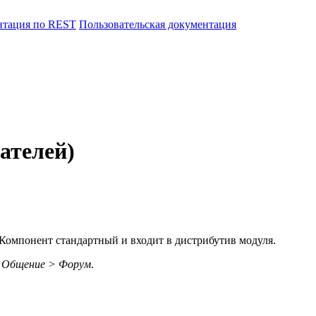
нтация по REST
Пользовательская документация
ателей)
Компонент стандартный и входит в дистрибутив модуля.
 Общение > Форум
.