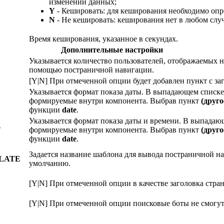
изменении данных;
Y
- Кешировать: для кеширования необходимо опр
N
- Не кешировать: кеширования нет в любом случ
Время кеширования, указанное в секундах.
Дополнительные настройки
Указывается количество пользователей, отображаемых н
помощью постраничной навигации.
[Y|N] При отмеченной опции будет добавлен пункт с за
Указывается формат показа даты. В выпадающем списке
формируемые внутри компонента. Выбрав пункт
(друго
функции
date
.
Указывается формат показа даты и времени. В выпадаю
T
формируемые внутри компонента. Выбрав пункт
(друго
функции
date
.
Задается название шаблона для вывода постраничной на
LATE
умолчанию.
[Y|N] При отмеченной опции в качестве заголовка стра
[Y|N] При отмеченной опции поисковые боты не смогут