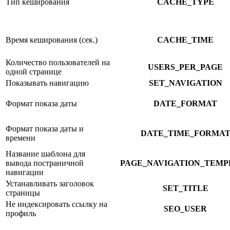
Тип кеширования
CACHE_TYPE
Время кеширования (сек.)
CACHE_TIME
Количество пользователей на
USERS_PER_PAGE
одной странице
Показывать навигацию
SET_NAVIGATION
Формат показа даты
DATE_FORMAT
Формат показа даты и
DATE_TIME_FORMA
времени
Название шаблона для
вывода постраничной
PAGE_NAVIGATION_TEMP
навигации
Устанавливать заголовок
SET_TITLE
страницы
Не индексировать ссылку на
SEO_USER
профиль