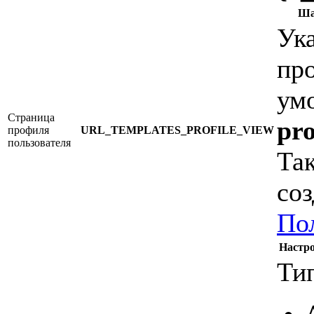
Ша
Ук
пр
ум
Страница
pr
профиля
URL_TEMPLATES_PROFILE_VIEW
пользователя
Та
со
По
Настр
Ти