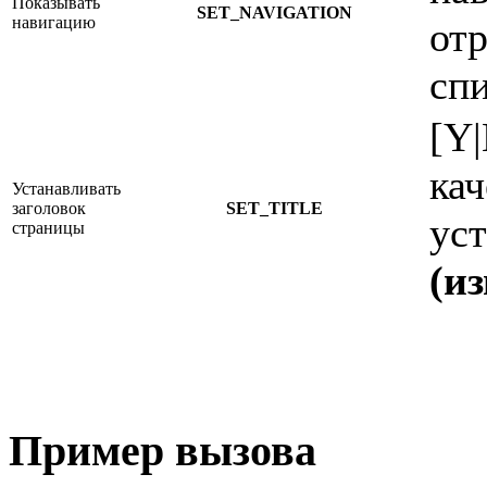
Показывать
SET_NAVIGATION
навигацию
отр
спи
[Y
кач
Устанавливать
заголовок
SET_TITLE
ус
страницы
(и
Пример вызова