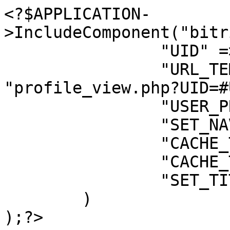
<?$APPLICATION-
>IncludeComponent("bitr
		"UID" => $_REQUEST["UID"],

		"URL_TEMPLATES_PROFILE_VIEW" => 
"profile_view.php?UID=#
		"USER_PROPERTY" => Array(),

		"SET_NAVIGATION" => "Y",

		"CACHE_TYPE" => "A",

		"CACHE_TIME" => 0,

		"SET_TITLE" => "Y"

	)
