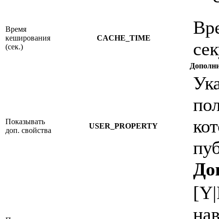
Вр
Время
кеширования
CACHE_TIME
сек
(сек.)
Дополни
Ук
пол
ко
Показывать
USER_PROPERTY
доп. свойства
пуб
До
[Y
на