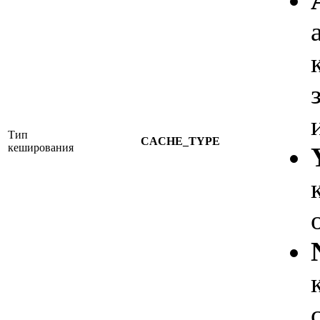
Тип
CACHE_TYPE
кеширования