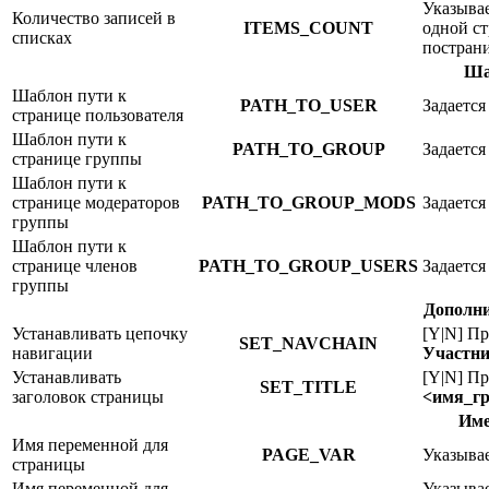
Указывае
Количество записей в
ITEMS_COUNT
одной ст
списках
постран
Ша
Шаблон пути к
PATH_TO_USER
Задается
странице пользователя
Шаблон пути к
PATH_TO_GROUP
Задается
странице группы
Шаблон пути к
странице модераторов
PATH_TO_GROUP_MODS
Задается
группы
Шаблон пути к
странице членов
PATH_TO_GROUP_USERS
Задается
группы
Дополни
Устанавливать цепочку
[Y|N] Пр
SET_NAVCHAIN
навигации
Участни
Устанавливать
[Y|N] Пр
SET_TITLE
заголовок страницы
<имя_гр
Име
Имя переменной для
PAGE_VAR
Указывае
страницы
Имя переменной для
Указывае