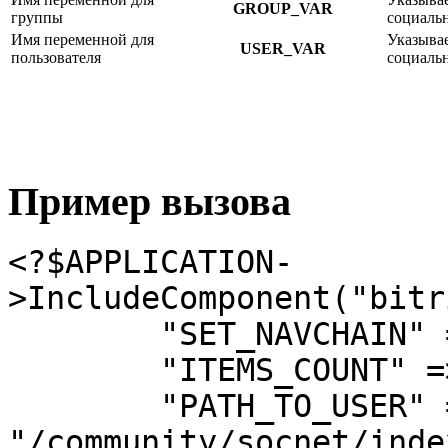
GROUP_VAR
группы
социальн
Имя переменной для
Указывае
USER_VAR
пользователя
социальн
Пример вызова
<?$APPLICATION-
>IncludeComponent("bitr
        "SET_NAVCHAIN" => "Y", 

        "ITEMS_COUNT" => "30", 

        "PATH_TO_USER" => 
"/community/socnet/inde