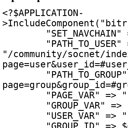
<?$APPLICATION-
>IncludeComponent("bitr
        "SET_NAVCHAIN" => "Y", 

        "PATH_TO_USER" => 
"/community/socnet/inde
page=user&user_id=#user
        "PATH_TO_GROUP" => "group_view.php?
page=group&group_id=#gr
        "PAGE_VAR" => "page", 

        "GROUP_VAR" => "group_id", 

        "USER_VAR" => "user_id", 

        "GROUP_ID" => $group_id, 
