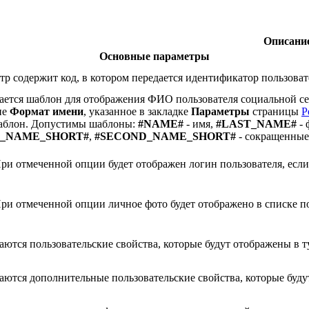
Описани
Основные параметры
тр содержит код, в котором передается идентификатор пользоват
ается шаблон для отображения ФИО пользователя социальной се
ие
Формат имени
, указанное в закладке
Параметры
страницы
Р
аблон. Допустимы шаблоны:
#NAME#
- имя,
#LAST_NAME#
- 
T_NAME_SHORT#
,
#SECOND_NAME_SHORT#
- сокращенные 
При отмеченной опции будет отображен логин пользователя, если
При отмеченной опции личное фото будет отображено в списке п
аются пользовательские свойства, которые будут отображены в т
аются дополнительные пользовательские свойства, которые буду