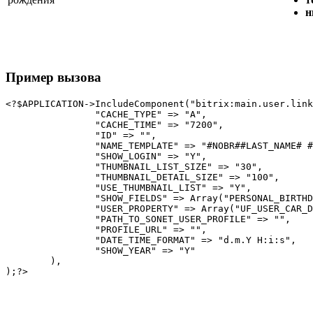
н
Пример вызова
<?$APPLICATION->IncludeComponent("bitrix:main.user.link
		"CACHE_TYPE" => "A",

		"CACHE_TIME" => "7200",

		"ID" => "",

		"NAME_TEMPLATE" => "#NOBR##LAST_NAME# #NAME##/NOBR#",

		"SHOW_LOGIN" => "Y",

		"THUMBNAIL_LIST_SIZE" => "30",

		"THUMBNAIL_DETAIL_SIZE" => "100",

		"USE_THUMBNAIL_LIST" => "Y",

		"SHOW_FIELDS" => Array("PERSONAL_BIRTHDAY", "PERSONAL_ICQ", "PERSONAL_PHOTO", "PERSONAL_CITY", "WORK_COMPANY", "WORK_POSITION"),

		"USER_PROPERTY" => Array("UF_USER_CAR_DEMO"),

		"PATH_TO_SONET_USER_PROFILE" => "",

		"PROFILE_URL" => "",

		"DATE_TIME_FORMAT" => "d.m.Y H:i:s",

		"SHOW_YEAR" => "Y"

	),
