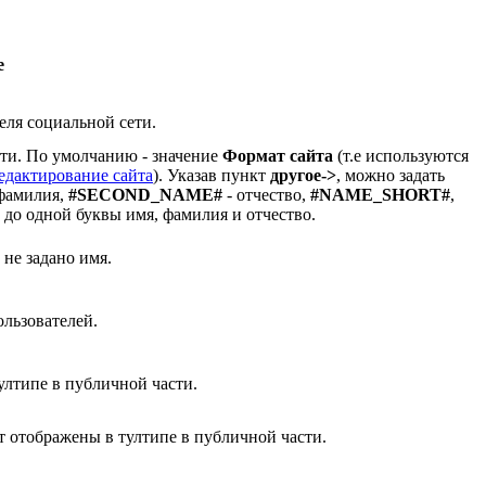
е
еля социальной сети.
ти. По умолчанию - значение
Формат сайта
(т.е используются
едактирование сайта
). Указав пункт
другое->
, можно задать
фамилия,
#SECOND_NAME#
- отчество,
#NAME_SHORT#
,
до одной буквы имя, фамилия и отчество.
 не задано имя.
ользователей.
ултипе в публичной части.
т отображены в тултипе в публичной части.