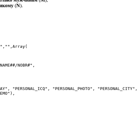
икому
(
N
).
","",Array(
