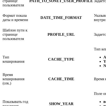
странице
PATH_TO_SONET_USER_PROFILE
Задает
пользователя
Формат показа
Указыв
DATE_TIME_FORMAT
даты и времени
внутри
Шаблон пути к
странице
PROFILE_URL
Задает
пользователя
Тип ке
Тип
CACHE_TYPE
кеширования
Время
кеширования
CACHE_TIME
Время 
(сек.)
Поле о
Показывать год
в
SHOW_YEAR
рождения
т