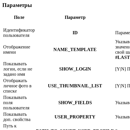
Параметры
Поле
Параметр
Идентификатор
ID
Параме
пользователя
Указыв
Отображение
значен
NAME_TEMPLATE
имени
свой ш
#LAS
Показывать
логин, если не
SHOW_LOGIN
[Y|N] 
задано имя
Отображать
личное фото в
USE_THUMBNAIL_LIST
[Y|N] 
списке
Показывать
поля
SHOW_FIELDS
Указыв
пользователя
Показывать
USER_PROPERTY
Указыв
доп. свойства
Путь к