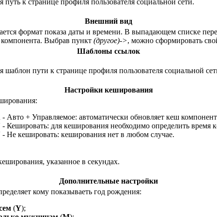
ся путь к странице профиля пользователя социальной сети.
Внешний вид
ается формат показа даты и времени. В выпадающем списке пер
 компонента. Выбрав пункт
(другое)->
, можно сформировать сво
Шаблоны ссылок
ся шаблон пути к странице профиля пользователя социальной сет
Настройки кеширования
ширования:
A
- Авто + Управляемое: автоматически обновляет кеш компонент
Y
- Кешировать: для кеширования необходимо определить время 
N
- Не кешировать: кеширования нет в любом случае.
кеширования, указанное в секундах.
Дополнительные настройки
пределяет кому показываеть год рождения:
сем
(
Y
);
олько мужчинам
(
M
);