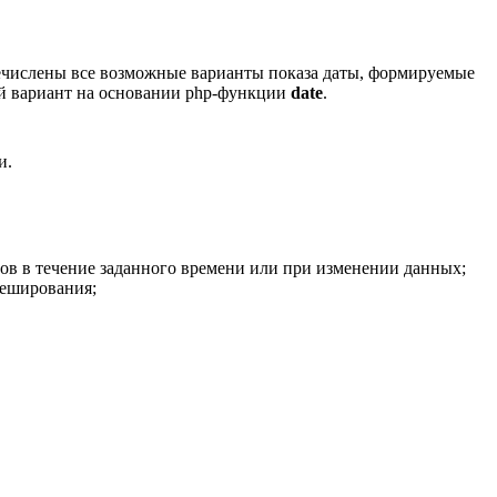
ечислены все возможные варианты показа даты, формируемые
й вариант на основании php-функции
date
.
и.
ов в течение заданного времени или при изменении данных;
кеширования;