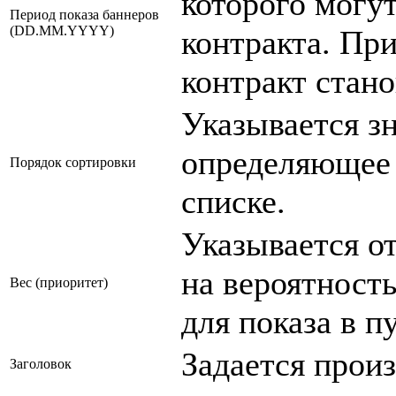
которого могу
Период показа баннеров
(DD.MM.YYYY)
контракта. Пр
контракт стан
Указывается з
определяющее 
Порядок сортировки
списке.
Указывается о
на вероятност
Вес (приоритет)
для показа в п
Задается произ
Заголовок