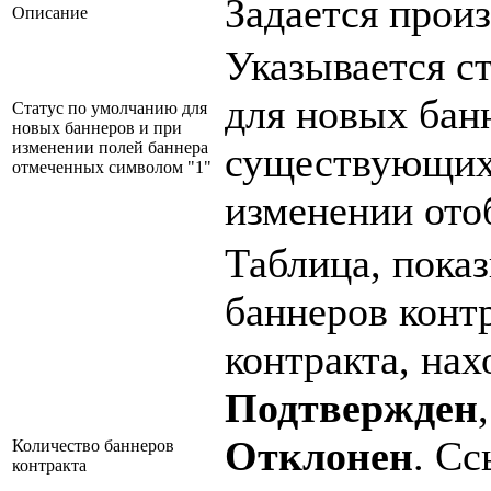
Задается произ
Описание
Указывается с
для новых бан
Статус по умолчанию для
новых баннеров и при
изменении полей баннера
существующих 
отмеченных символом "1"
изменении ото
Таблица, пока
баннеров контр
контракта, нах
Подтвержден
Отклонен
. Сс
Количество баннеров
контракта