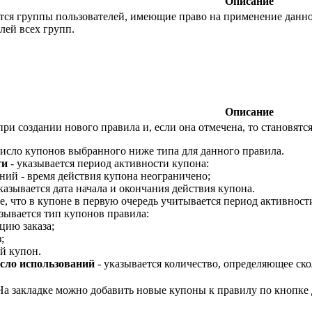
Описание
ся группы пользователей, имеющие право на применение данного
лей всех групп.
Описание
при создании нового правила и, если она отмечена, то становят
число купонов выбранного ниже типа для данного правила.
ти
- указывается период активности купона:
ний - время действия купона неограничено;
казывается дата начала и окончания действия купона.
, что в купоне в первую очередь учитывается период активност
зывается тип купонов правила:
цию заказа;
;
й купон.
сло использований
- указывается количество, определяющее ск
 На закладке можно добавить новые купоны к правилу по кнопке