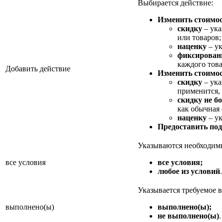
Выбирается действие:
Изменить стоимос
скидку
– ука
или товаров;
наценку
– ук
фиксирован
каждого това
Добавить действие
Изменить стоимос
скидку
– ука
применится,
скидку не б
как обычная
наценку
– ук
Предоставить по
Указываются необходим
все условия
все условия;
любое из условий
.
Указывается требуемое
выполнено(ы)
выполнено(ы);
не выполнено(ы)
.