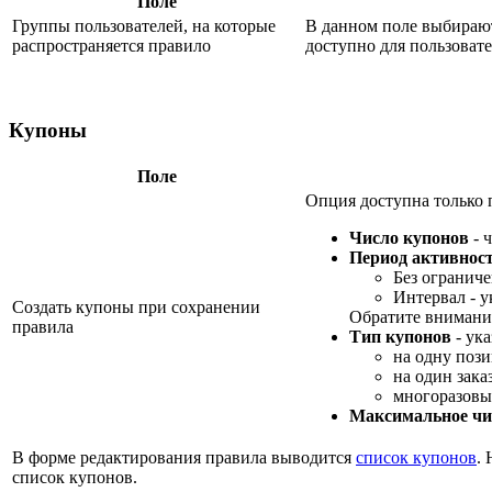
Поле
Группы пользователей, на которые
В данном поле выбирают
распространяется правило
доступно для пользовате
Купоны
Поле
Опция доступна только 
Число купонов
- 
Период активнос
Без ограниче
Интервал - у
Создать купоны при сохранении
Обратите внимание
правила
Тип купонов
- ука
на одну пози
на один заказ
многоразовы
Максимальное чи
В форме редактирования правила выводится
список купонов
.
список купонов.