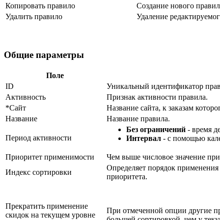
Копировать правило
Создание нового правил
Удалить правило
Удаление редактируемог
Общие параметры
Поле
ID
Уникальный идентификатор прав
Активность
Признак активности правила.
*Сайт
Название сайта, к заказам котор
Название
Название правила.
Без ограничений
- время д
Период активности
Интервал
- с помощью кале
Приоритет применимости
Чем выше числовое значение при
Определяет порядок применения 
Индекс сортировки
приоритета.
Прекратить применение
При отмеченной опции другие пр
скидок на текущем уровне
большей сортировкой, чем у текущ