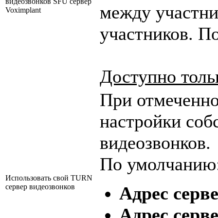
видеозвонков SFU сервер
между участни
Voximplant
участников. П
Доступно тольк
При отмеченно
настройки соб
видеозвонков.
По умолчанию
Использовать свой TURN
сервер видеозвонков
Адрес серв
Адрес серве