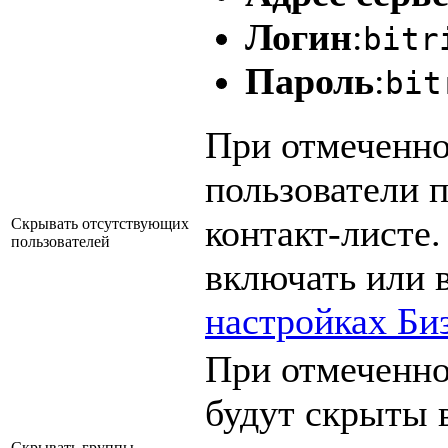
Логин
:
bitr
Пароль
:
bit
При отмеченн
пользователи 
контакт-листе
Скрывать отсутствующих
пользователей
включать или 
настройках Би
При отмеченно
будут скрыты 
Скрывать группы