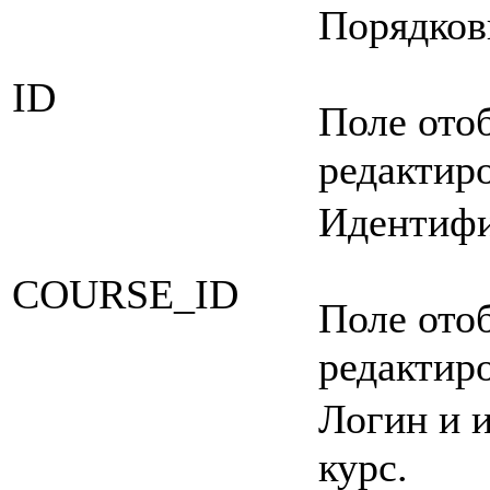
Порядков
ID
Поле ото
редактир
Идентифи
COURSE_ID
Поле ото
редактир
Логин и и
курс.