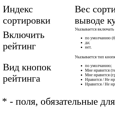
Индекс
Вес сорт
сортировки
выводе ку
Указывается включать 
Включить
по умолчанию (б
да;
рейтинг
нет.
Указывается тип кнопк
Вид кнопок
по умолчанию;
Мне нравится (т
Мне нравится (г
рейтинга
Нравится / Не нр
Нравится / Не нр
* - поля, обязательные дл