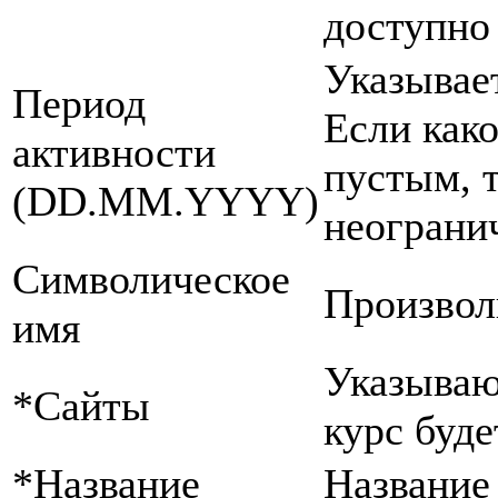
доступно 
Указывает
Период
Если како
активности
пустым, т
(DD.MM.YYYY)
неограни
Символическое
Произвол
имя
Указываю
*Сайты
курс буд
*Название
Название 