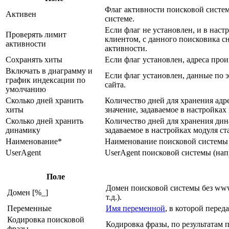
Флаг активности поисковой систе
Активен
системе.
Если флаг не установлен, и в нас
Проверять лимит
клиентом, с данного поисковика 
активности
активности.
Сохранять хиты
Если флаг установлен, адреса про
Включать в диаграмму и
Если флаг установлен, данные по 
график индексации по
сайта.
умолчанию
Сколько дней хранить
Количество дней для хранения адр
хиты
значение, задаваемое в настройках
Сколько дней хранить
Количество дней для хранения дина
динамику
задаваемое в настройках модуля с
Наименование*
Наименование поисковой системы
UserAgent
UserAgent поисковой системы (на
Поле
Домен поисковой системы без www (
Домен [%_]
т.д.).
Переменные
Имя переменной
, в которой перед
Кодировка поисковой
Кодировка фразы, по результатам 
фразы