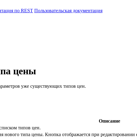
нтация по REST
Пользовательская документация
ипа цены
параметров уже существующих типов цен.
Описание
списком типов цен.
ия нового типа цены. Кнопка отображается при редактировании