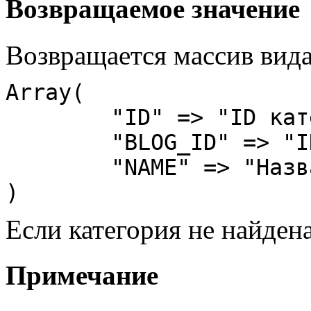
Возвращаемое значение
Возвращается массив вида
Array(

	"ID" => "ID категории",

	"BLOG_ID" => "ID блога",

	"NAME" => "Название категории"

)
Если категория не найден
Примечание