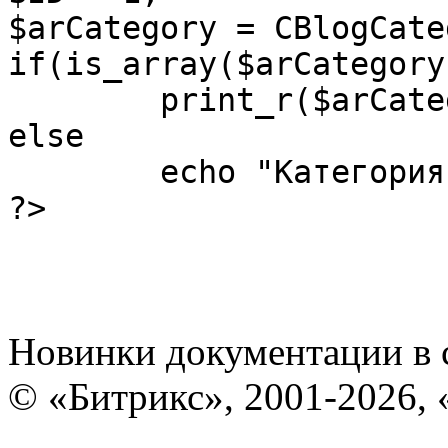
$arCategory = CBlogCate
if(is_array($arCategory)
	print_r($arCategory);

else

	echo "Категория не найдена.";

?>
Новинки документации в 
© «Битрикс», 2001-2026, 