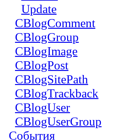
Update
CBlogComment
CBlogGroup
CBlogImage
CBlogPost
CBlogSitePath
CBlogTrackback
CBlogUser
CBlogUserGroup
События