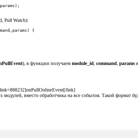
d, Pull Watch):
mand,params) {

nPullEvent
), в функции получаем
module_id
,
command
,
params
к
nk=888232]onPullOnlineEvent[/link]
 модулей, вместо обработчика на все события. Такой формат буд