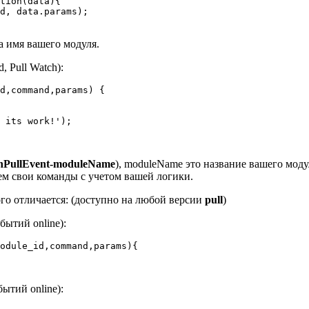
tion(data){

а имя вашего модуля.
d, Pull Watch):
d,command,params) {

nPullEvent-moduleName
), moduleName это название вашего мод
ем свои команды с учетом вашей логики.
ого отличается: (доступно на любой версии
pull
)
бытий online):
odule_id,command,params){

ытий online):