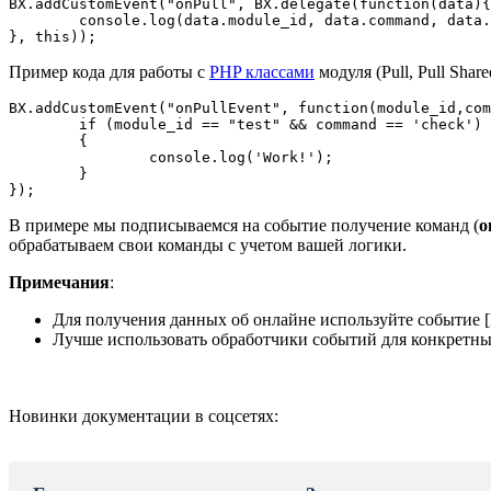
BX.addCustomEvent("onPull", BX.delegate(function(data){

	console.log(data.module_id, data.command, data.params);

}, this));
Пример кода для работы с
PHP классами
модуля (Pull, Pull Share
BX.addCustomEvent("onPullEvent", function(module_id,com
	if (module_id == "test" && command == 'check')

	{

		console.log('Work!');

	}

});
В примере мы подписываемся на событие получение команд (
o
обрабатываем свои команды с учетом вашей логики.
Примечания
:
Для получения данных об онлайне используйте событие [li
Лучше использовать обработчики событий для конкретных
Новинки документации в соцсетях: