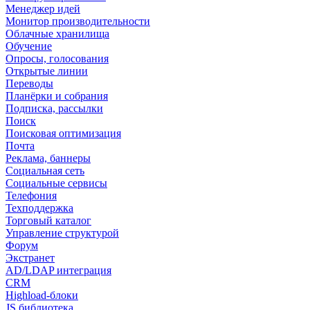
Менеджер идей
Монитор производительности
Облачные хранилища
Обучение
Опросы, голосования
Открытые линии
Переводы
Планёрки и собрания
Подписка, рассылки
Поиск
Поисковая оптимизация
Почта
Реклама, баннеры
Социальная сеть
Социальные сервисы
Телефония
Техподдержка
Торговый каталог
Управление структурой
Форум
Экстранет
AD/LDAP интеграция
CRM
Highload-блоки
JS библиотека