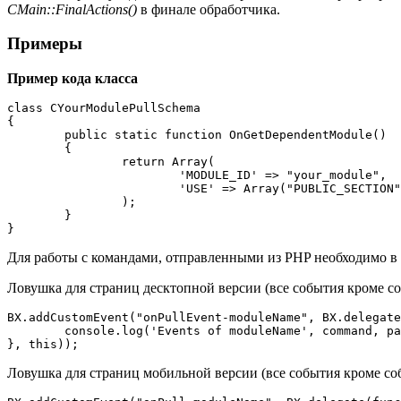
CMain::FinalActions()
в финале обработчика.
Примеры
Пример кода класса
class CYourModulePullSchema

{

	public static function OnGetDependentModule()

	{

		return Array(

			'MODULE_ID' => "your_module",

			'USE' => Array("PUBLIC_SECTION")

		);

	}

}
Для работы с командами, отправленными из PHP необходимо в 
Ловушка для страниц десктопной версии (все события кроме со
BX.addCustomEvent("onPullEvent-moduleName", BX.delegate
	console.log('Events of moduleName', command, params);

}, this));
Ловушка для страниц мобильной версии (все события кроме соб