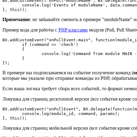
BX.addCustomEvent("onPull-moduleName", BX.delegate(func
	console.log('Events of moduleName', data.command, data.params);

}, this));
Примечание
: не забывайте сменить в примере "moduleName" н
Пример кода для работы с
PHP классами
модуля (Pull, Pull Share
BX.addCustomEvent("onPullEvent-main", function(module_i
	if (command == 'check')

	{

		console.log('Command from module MAIN - its work!');

	}

});
В примере иы подписываемся на событие получение команд (
o
которые мы указали при отправке команды из PHP, обрабатыва
Если ваша логика требует сбора всех событий, то формат немн
Ловушка для страниц десктопной версии (все события кроме со
BX.addCustomEvent("onPullEvent", BX.delegate(function(m
	console.log(module_id, command, params);

}, this));
Ловушка для страниц мобильной версии (все события кроме соб