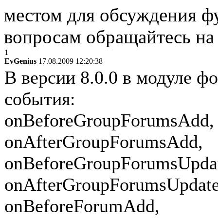
местом для обсуждения ф
вопросам обращайтесь н
1
EvGenius
17.08.2009 12:20:38
В версии 8.0.0 в модуле 
события:
onBeforeGroupForumsAdd,
onAfterGroupForumsAdd,
onBeforeGroupForumsUpda
onAfterGroupForumsUpdate
onBeforeForumAdd,