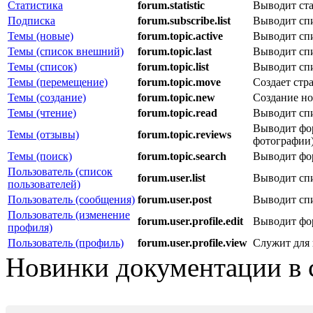
Статистика
forum.statistic
Выводит ста
Подписка
forum.subscribe.list
Выводит спи
Темы (новые)
forum.topic.active
Выводит спи
Темы (список внешний)
forum.topic.last
Выводит спи
Темы (список)
forum.topic.list
Выводит спи
Темы (перемещение)
forum.topic.move
Создает стр
Темы (создание)
forum.topic.new
Создание но
Темы (чтение)
forum.topic.read
Выводит сп
Выводит фор
Темы (отзывы)
forum.topic.reviews
фотографии)
Темы (поиск)
forum.topic.search
Выводит фор
Пользователь (список
forum.user.list
Выводит спи
пользователей)
Пользователь (сообщения)
forum.user.post
Выводит спи
Пользователь (изменение
forum.user.profile.edit
Выводит фор
профиля)
Пользователь (профиль)
forum.user.profile.view
Служит для 
Новинки документации в 