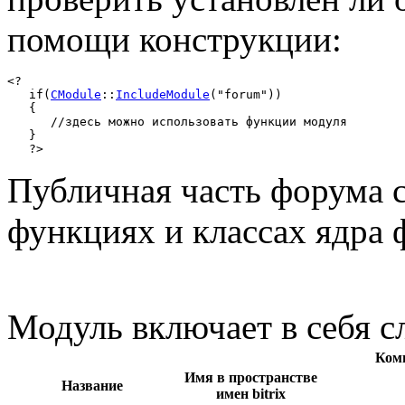
помощи конструкции:
<?

   if(
CModule
::
IncludeModule
("forum"))

   { 

      //здесь можно использовать функции модуля 

   } 

   ?>
Публичная часть форума 
функциях и классах ядра 
Модуль включает в себя 
Ком
Имя в пространстве
Название
имен bitrix