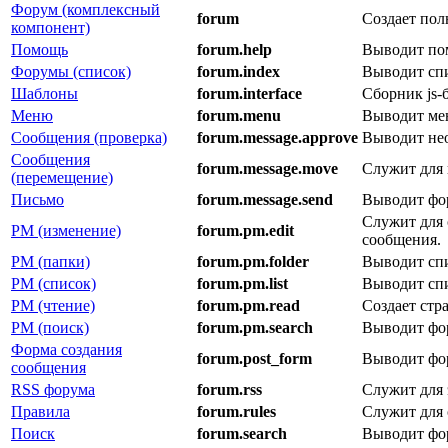
Форум (комплексный
forum
Создает по
компонент)
Помощь
forum.help
Выводит по
Форумы (список)
forum.index
Выводит спи
Шаблоны
forum.interface
Сборник js-
Меню
forum.menu
Выводит ме
Сообщения (проверка)
forum.message.approve
Выводит не
Сообщения
forum.message.move
Служит для
(перемещение)
Письмо
forum.message.send
Выводит фор
Служит для 
PM (изменение)
forum.pm.edit
сообщения.
PM (папки)
forum.pm.folder
Выводит спи
PM (список)
forum.pm.list
Выводит спи
PM (чтение)
forum.pm.read
Создает стр
PM (поиск)
forum.pm.search
Выводит фор
Форма создания
forum.post_form
Выводит фор
сообщения
RSS форума
forum.rss
Служит для 
Правила
forum.rules
Служит для 
Поиск
forum.search
Выводит фо