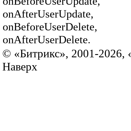
onBeforeUserUpdate,
onAfterUserUpdate,
onBeforeUserDelete,
onAfterUserDelete.
© «Битрикс», 2001-2026, 
Наверх