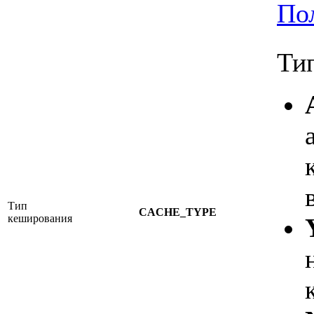
По
Ти
Тип
CACHE_TYPE
кеширования