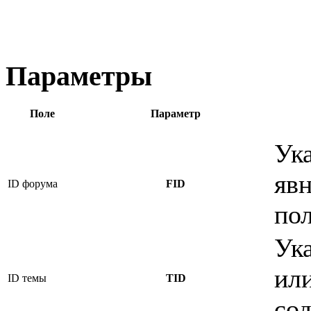
Параметры
Поле
Параметр
Ук
явн
ID форума
FID
по
Ук
или
ID темы
TID
со