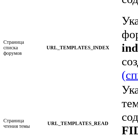
Ук
фо
Страница
in
списка
URL_TEMPLATES_INDEX
форумов
со
(сп
Ук
те
со
Страница
URL_TEMPLATES_READ
чтения темы
FI