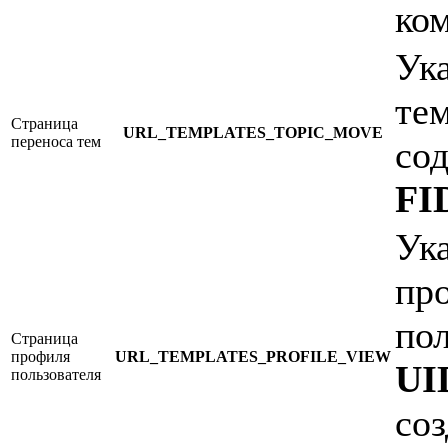
ко
Ук
те
Страница
URL_TEMPLATES_TOPIC_MOVE
переноса тем
со
FI
Ук
пр
по
Страница
профиля
URL_TEMPLATES_PROFILE_VIEW
UI
пользователя
со