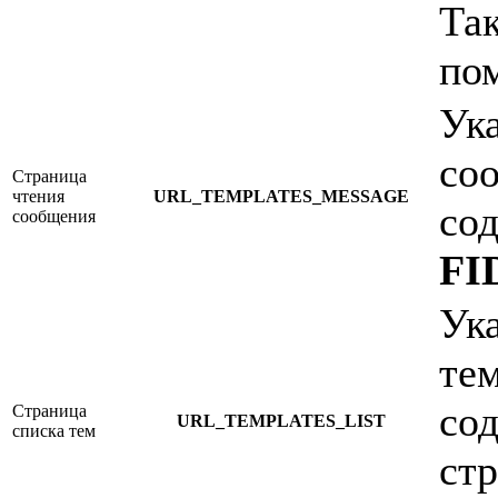
Так
по
Ук
со
Страница
чтения
URL_TEMPLATES_MESSAGE
со
сообщения
FI
Ук
те
со
Страница
URL_TEMPLATES_LIST
списка тем
ст