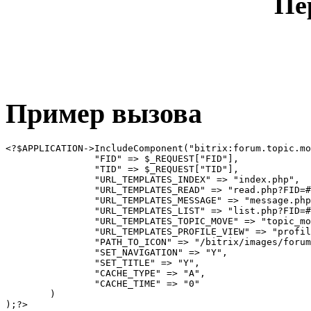
Пе
Пример вызова
<?$APPLICATION->IncludeComponent("bitrix:forum.topic.mo
		"FID" => $_REQUEST["FID"],

		"TID" => $_REQUEST["TID"],

		"URL_TEMPLATES_INDEX" => "index.php",

		"URL_TEMPLATES_READ" => "read.php?FID=#FID#&TID=#TID#",

		"URL_TEMPLATES_MESSAGE" => "message.php?FID=#FID#&TID=#TID#&MID=#MID#",

		"URL_TEMPLATES_LIST" => "list.php?FID=#FID#",

		"URL_TEMPLATES_TOPIC_MOVE" => "topic_move.php?FID=#FID#&TID=#TID#",

		"URL_TEMPLATES_PROFILE_VIEW" => "profile_view.php?UID=#UID#",

		"PATH_TO_ICON" => "/bitrix/images/forum/icon/",

		"SET_NAVIGATION" => "Y",

		"SET_TITLE" => "Y",

		"CACHE_TYPE" => "A",

		"CACHE_TIME" => "0"

	)
