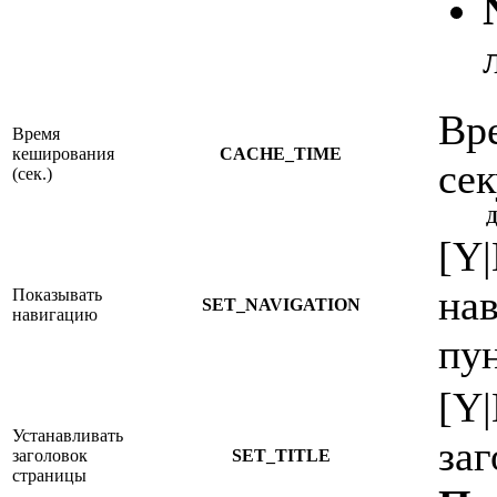
Вр
Время
кеширования
CACHE_TIME
сек
(сек.)
Д
[Y
на
Показывать
SET_NAVIGATION
навигацию
пун
[Y|
Устанавливать
заг
заголовок
SET_TITLE
страницы