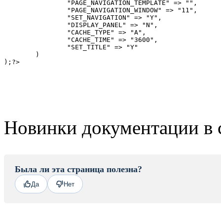
		"PAGE_NAVIGATION_TEMPLATE" => "",

		"PAGE_NAVIGATION_WINDOW" => "11", 

		"SET_NAVIGATION" => "Y", 

		"DISPLAY_PANEL" => "N", 

		"CACHE_TYPE" => "A", 

		"CACHE_TIME" => "3600", 

		"SET_TITLE" => "Y" 

	)

Новинки документации в 
Была ли эта страница полезна?
Да
Нет