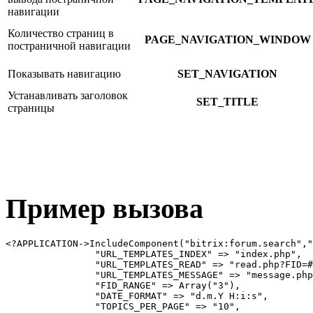
навигации
Количество страниц в
PAGE_NAVIGATION_WINDOW
постраничной навигации
Показывать навигацию
SET_NAVIGATION
Устанавливать заголовок
SET_TITLE
страницы
Пример вызова
<?APPLICATION->IncludeComponent("bitrix:forum.search","
		"URL_TEMPLATES_INDEX" => "index.php", 

		"URL_TEMPLATES_READ" => "read.php?FID=#FID#&TID=#TID#", 

		"URL_TEMPLATES_MESSAGE" => "message.php?FID=#FID#&TID=#TID#&MID=#MID#", 

		"FID_RANGE" => Array("3"), 

		"DATE_FORMAT" => "d.m.Y H:i:s", 

		"TOPICS_PER_PAGE" => "10", 
