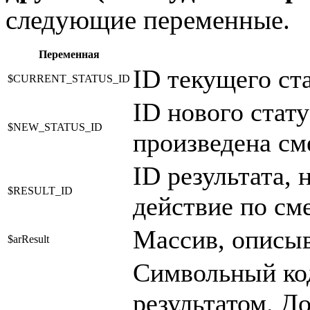
следующие переменные.
Переменная
ID текущего ста
$CURRENT_STATUS_ID
ID нового стату
$NEW_STATUS_ID
произведена см
ID результата,
$RESULT_ID
действие по сме
Массив, опис
$arResult
Символьный код
результатом. Д