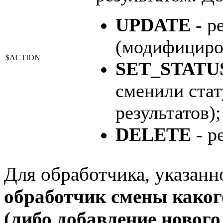
UPDATE
- р
(модифициро
$ACTION
SET_STATU
сменили стат
результатов);
DELETE
- р
Для обработчика, указанн
обработчик смены каког
(либо добавление нового