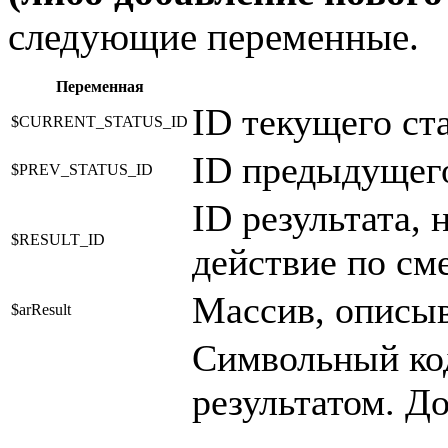
следующие переменные.
Переменная
ID текущего ста
$CURRENT_STATUS_ID
ID предыдущего
$PREV_STATUS_ID
ID результата,
$RESULT_ID
действие по сме
Массив, опис
$arResult
Символьный код
результатом. Д