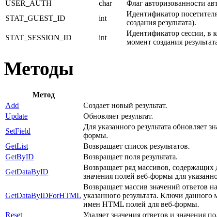
USER_AUTH
char
Флаг авторизованности авто
Идентификатор посетителя
STAT_GUEST_ID
int
создания результата).
Идентификатор сессии, в к
STAT_SESSION_ID
int
момент создания результата
Методы
Метод
Add
Создает новый результат.
Update
Обновляет результат.
Для указанного результата обновляет з
SetField
формы.
GetList
Возвращает список результатов.
GetByID
Возвращает поля результата.
Возвращает ряд массивов, содержащих 
GetDataByID
значения полей веб-формы для указанно
Возвращает массив значений ответов н
GetDataByIDForHTML
указанного результата. Ключи данного 
имен HTML полей для веб-формы.
Reset
Удаляет значения ответов и значения по