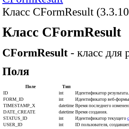
Класс CFormResult (3.3.10
Класс CFormResult
CFormResult
- класс для 
Поля
Поле
Тип
ID
int
Идентификатор результата.
FORM_ID
int
Идентификатор веб-формы
TIMESTAMP_X
datetime
Время последнего изменен
DATE_CREATE
datetime
Время создания.
STATUS_ID
int
Идентификатор текущего
USER_ID
int
ID пользователя, создавшего