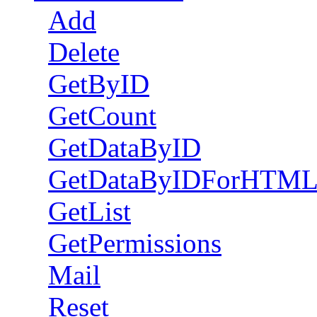
Add
Delete
GetByID
GetCount
GetDataByID
GetDataByIDForHTM
GetList
GetPermissions
Mail
Reset