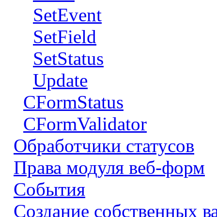
SetEvent
SetField
SetStatus
Update
CFormStatus
CFormValidator
Обработчики статусов
Права модуля веб-форм
События
Создание собственных в