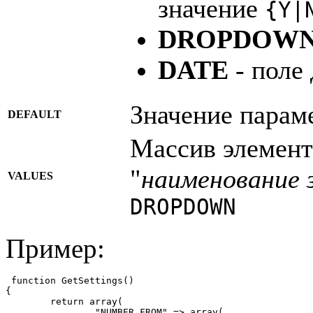
значение
{Y|
DROPDOW
DATE
- поле 
Значение парам
DEFAULT
Массив элемент
"
наименование 
VALUES
DROPDOWN
Пример:
 function GetSettings()

{

	return array(

		"NUMBER_FROM" => array(
