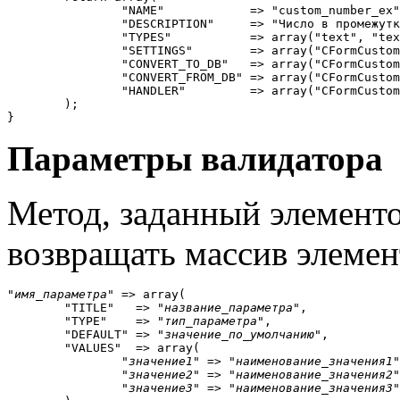
		"NAME"            => "custom_number_ex",                                   // идентификатор

		"DESCRIPTION"     => "Число в промежутке",                                 // наименование

		"TYPES"           => array("text", "textarea"),                            // типы полей

		"SETTINGS"        => array("CFormCustomValidatorNumberEx", "GetSettings"), // метод, возвращающий массив настроек

		"CONVERT_TO_DB"   => array("CFormCustomValidatorNumberEx", "ToDB"),        // метод, конвертирующий массив настроек в строку

		"CONVERT_FROM_DB" => array("CFormCustomValidatorNumberEx", "FromDB"),      // метод, конвертирующий строку настроек в массив

		"HANDLER"         => array("CFormCustomValidatorNumberEx", "DoValidate")   // валидатор

	);

}
Параметры валидатора
Метод, заданный элемен
возвращать массив элемен
"
имя_параметра
" => array(

	"TITLE"   => "
название_параметра
",

	"TYPE"    => "
тип_параметра
",

	"DEFAULT" => "
значение_по_умолчанию
",

	"VALUES"  => array(

		"
значение1
" => "
наименование_значения1
"
		"
значение2
" => "
наименование_значения2
"
		"
значение3
" => "
наименование_значения3
"
