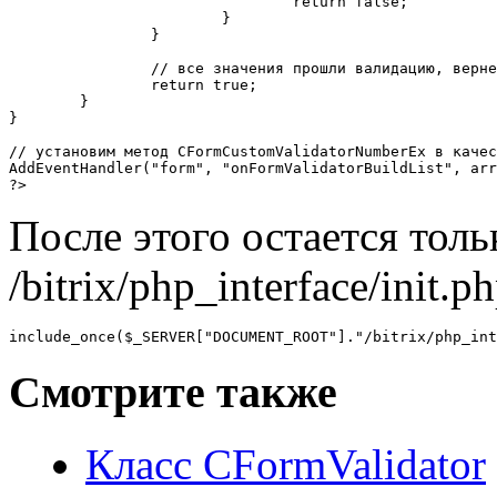
				return false;

			}

		}

		// все значения прошли валидацию, вернем true

		return true;

	}

}

// установим метод CFormCustomValidatorNumberEx в качес
AddEventHandler("form", "onFormValidatorBuildList", arr
?>
После этого остается толь
/bitrix/php_interface/init.p
Смотрите также
Класс CFormValidator