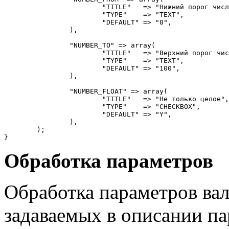
			"TITLE"   => "Нижний порог числа",

			"TYPE"    => "TEXT",

			"DEFAULT" => "0",

		),

		"NUMBER_TO" => array(

			"TITLE"   => "Верхний порог числа",

			"TYPE"    => "TEXT",

			"DEFAULT" => "100",

		),

		"NUMBER_FLOAT" => array(

			"TITLE"   => "Не только целое",

			"TYPE"    => "CHECKBOX",

			"DEFAULT" => "Y",

		),

	);

}
Обработка параметров
Обработка параметров вал
задаваемых в описании п