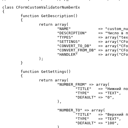
class CFormCustomValidatorNumberEx

{

	function GetDescription()

	{

		return array(

			"NAME"            => "custom_number_ex",                                   // идентификатор

			"DESCRIPTION"     => "Число в промежутке",                                 // наименование

			"TYPES"           => array("text", "textarea"),                            // типы полей

			"SETTINGS"        => array("CFormCustomValidatorNumberEx", "GetSettings"), // метод, возвращающий массив настроек

			"CONVERT_TO_DB"   => array("CFormCustomValidatorNumberEx", "ToDB"),        // метод, конвертирующий массив настроек в строку

			"CONVERT_FROM_DB" => array("CFormCustomValidatorNumberEx", "FromDB"),      // метод, конвертирующий строку настроек в массив

			"HANDLER"         => array("CFormCustomValidatorNumberEx", "DoValidate")   // валидатор

		);

	}

	function GetSettings()

	{

		return array(

			"NUMBER_FROM" => array(

				"TITLE"   => "Нижний порог числа",

				"TYPE"    => "TEXT",

				"DEFAULT" => "0",

			),

			"NUMBER_TO" => array(

				"TITLE"   => "Верхний порог числа",

				"TYPE"    => "TEXT",

				"DEFAULT" => "100",

			),
