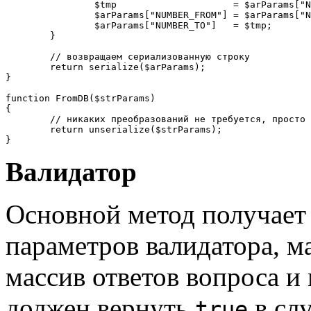
		$tmp                     = $arParams["NUMBER_FROM"];

		$arParams["NUMBER_FROM"] = $arParams["NUMBER_TO"];

		$arParams["NUMBER_TO"]   = $tmp;

	}

	// возвращаем сериализованную строку

	return serialize($arParams);

}

function FromDB($strParams)

{

	// никаких преобразований не требуется, просто вернем десериализованный массив

	return unserialize($strParams);

}
Валидатор
Основной метод получает 
параметров валидатора, м
массив ответов вопроса и 
должен вернуть
в сл
true