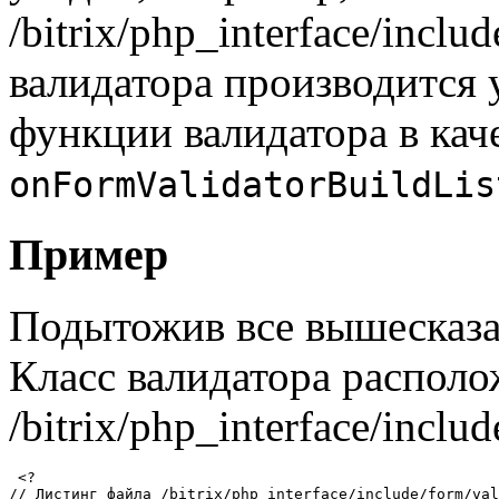
/bitrix/php_interface/incl
валидатора производится 
функции валидатора в кач
onFormValidatorBuildLis
Пример
Подытожив все вышесказа
Класс валидатора располо
/bitrix/php_interface/incl
 <?

// Листинг файла /bitrix/php_interface/include/form/val