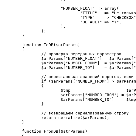
			"NUMBER_FLOAT" => array(

				"TITLE"   => "Не только целое",

				"TYPE"    => "CHECKBOX",

				"DEFAULT" => "Y",

			),

		);

	}

	function ToDB($arParams)

	{

		// проверка переданных параметров

		$arParams["NUMBER_FLOAT"] = $arParams["NUMBER_FLOAT"] == "Y" ? "Y" : "N";

		$arParams["NUMBER_FROM"]  = $arParams["NUMBER_FLOAT"] == "Y" ? floatval($arParams["NUMBER_FROM"]) : intval($arParams["NUMBER_FROM"]);

		$arParams["NUMBER_TO"]    = $arParams["NUMBER_FLOAT"] == "Y" ? floatval($arParams["NUMBER_TO"]) : intval($arParams["NUMBER_TO"]);

		// перестановка значений порогов, если требуется

		if ($arParams["NUMBER_FROM"] > $arParams["NUMBER_TO"])

		{

			$tmp                     = $arParams["NUMBER_FROM"];

			$arParams["NUMBER_FROM"] = $arParams["NUMBER_TO"];

			$arParams["NUMBER_TO"]   = $tmp;

		}

		// возвращаем сериализованную строку

		return serialize($arParams);

	}

	function FromDB($strParams)

	{
