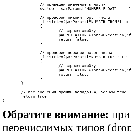
		// приведем значение к числу

		$value = $arParams["NUMBER_FLOAT"] == "Y" ? floatval($value) : intval($value);

		// проверим нижний порог числа

		if (strlen($arParams["NUMBER_FROM"]) > 0 && $value < intval($arParams["NUMBER_FROM"]))

		{

			// вернем ошибку

			$APPLICATION->ThrowException("#FIELD_NAME#: слишком маленькое значение");

			return false;

		}

		// проверим верхний порог числа

		if (strlen($arParams["NUMBER_TO"]) > 0 && $value > intval($arParams["NUMBER_TO"]))

		{

			// вернем ошибку

			$APPLICATION->ThrowException("#FIELD_NAME#: слишком большое значение");

			return false;

		}

	}

	// все значения прошли валидацию, вернем true

	return true;

}
Обратите внимание:
при 
перечислимых типов (dropd