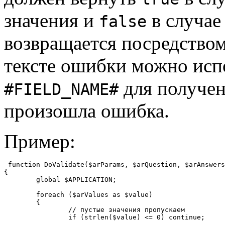
значения и
в случае
false
возвращается посредство
тексте ошибки можно исп
для получен
#FIELD_NAME#
произошла ошибка.
Пример:
 function DoValidate($arParams, $arQuestion, $arAnswers
{

	global $APPLICATION;

	foreach ($arValues as $value)

	{

		// пустые значения пропускаем

		if (strlen($value) <= 0) continue;
