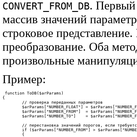
. Первый
CONVERT_FROM_DB
массив значений параметр
строковое представление.
преобразование. Оба мето
произвольные манипуляци
Пример:
 function ToDB($arParams)

{

	// проверка переданных параметров

	$arParams["NUMBER_FLOAT"] = $arParams["NUMBER_FLOAT"] == "Y" ? "Y" : "N";

	$arParams["NUMBER_FROM"]  = $arParams["NUMBER_FLOAT"] == "Y" ? floatval($arParams["NUMBER_FROM"]) : intval($arParams["NUMBER_FROM"]);

	$arParams["NUMBER_TO"]    = $arParams["NUMBER_FLOAT"] == "Y" ? floatval($arParams["NUMBER_TO"]) : intval($arParams["NUMBER_TO"]);

	// перестановка значений порогов, если требуется

	if ($arParams["NUMBER_FROM"] > $arParams["NUMBER_TO"])

	{
