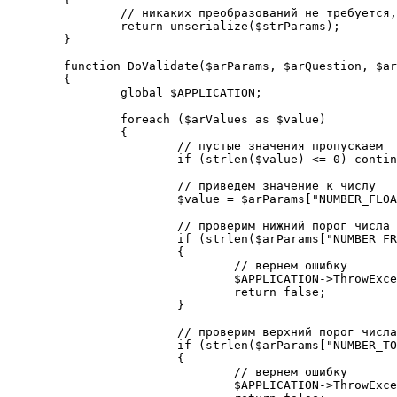
		// никаких преобразований не требуется, просто вернем десериализованный массив

		return unserialize($strParams);

	}

	function DoValidate($arParams, $arQuestion, $arAnswers, $arValues)

	{

		global $APPLICATION;

		foreach ($arValues as $value)

		{

			// пустые значения пропускаем

			if (strlen($value) <= 0) continue;

			// приведем значение к числу

			$value = $arParams["NUMBER_FLOAT"] == "Y" ? floatval($value) : intval($value);

			// проверим нижний порог числа

			if (strlen($arParams["NUMBER_FROM"]) > 0 && $value < intval($arParams["NUMBER_FROM"]))

			{

				// вернем ошибку

				$APPLICATION->ThrowException("#FIELD_NAME#: слишком маленькое значение");

				return false;

			}

			// проверим верхний порог числа

			if (strlen($arParams["NUMBER_TO"]) > 0 && $value > intval($arParams["NUMBER_TO"]))

			{

				// вернем ошибку

				$APPLICATION->ThrowException("#FIELD_NAME#: слишком большое значение");
