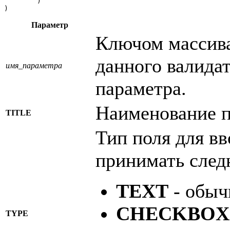
	)

)
Параметр
Ключом массива
данного валида
имя_параметра
параметра.
Наименование 
TITLE
Тип поля для в
принимать след
TEXT
- обыч
CHECKBOX
TYPE