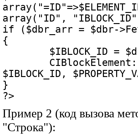
array("=ID"=>$ELEMENT_I
array("ID", "IBLOCK_ID")
if ($dbr_arr = $dbr->Fe
{

	$IBLOCK_ID = $dbr_arr["IBLOCK_ID"];

	CIBlockElement::SetPropertyValues($ELEMENT_ID, 
$IBLOCK_ID, $PROPERTY_V
}

?>
Пример 2 (код вызова мет
"Строка"):