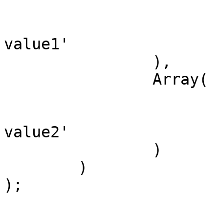
			"VALUE" => 'value1', 
			"DESCRIPTION" => 'desc fo
value1' 

		), 

		Array( 

			"VALUE" => 'value2', 
			"DESCRIPTION" => 'desc fo
value2'  

		) 

	)

);