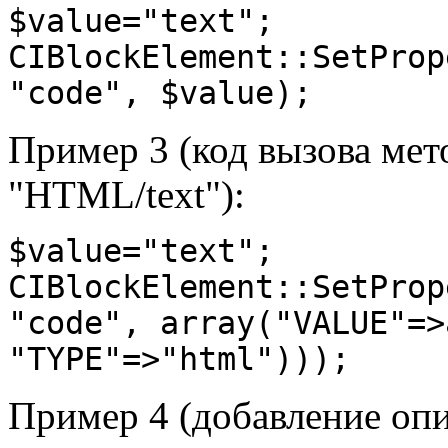
$value="text";

CIBlockElement::SetProp
Пример 3 (код вызова мет
"HTML/text"):
$value="text";

CIBlockElement::SetProp
"code", array("VALUE"=>
Пример 4 (добавление опи