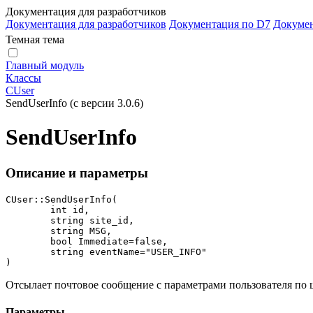
Документация для разработчиков
Документация для разработчиков
Документация по D7
Докуме
Темная тема
Главный модуль
Классы
CUser
SendUserInfo (с версии 3.0.6)
SendUserInfo
Описание и параметры
CUser::SendUserInfo(

	int id,

	string site_id,

	string MSG,

	bool Immediate=false,

	string eventName="USER_INFO"

)
Отсылает почтовое сообщение с параметрами пользователя по
Параметры