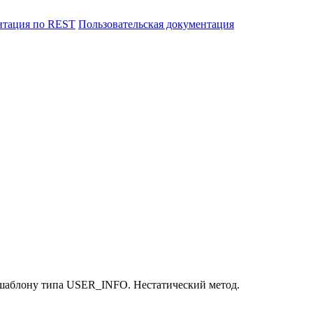
нтация по REST
Пользовательская документация
 шаблону типа USER_INFO. Нестатический метод.