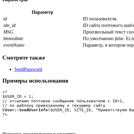
Параметр
id
ID пользователя.
site_id
ID сайта почтового шабл
MSG
Произвольный текст со
Immediate
По умолчанию
false
. Ес
eventName
Параметр, в котором пер
Смотрите также
SendPassword
Примеры использования
<?

$USER_ID = 1;

// отсылаем почтовое сообщение пользователю с ID=1, 

CUser::SendUserInfo
($USER_ID, SITE_ID, "Приветствуем Ва
?>
Новинки документации в соцсетях: