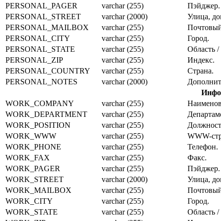
PERSONAL_PAGER
varchar (255)
Пэйджер.
PERSONAL_STREET
varchar (2000)
Улица, до
PERSONAL_MAILBOX
varchar (255)
Почтовый
PERSONAL_CITY
varchar (255)
Город.
PERSONAL_STATE
varchar (255)
Область /
PERSONAL_ZIP
varchar (255)
Индекс.
PERSONAL_COUNTRY
varchar (255)
Страна.
PERSONAL_NOTES
varchar (2000)
Дополнит
Инфо
WORK_COMPANY
varchar (255)
Наименов
WORK_DEPARTMENT
varchar (255)
Департаме
WORK_POSITION
varchar (255)
Должност
WORK_WWW
varchar (255)
WWW-стр
WORK_PHONE
varchar (255)
Телефон.
WORK_FAX
varchar (255)
Факс.
WORK_PAGER
varchar (255)
Пэйджер.
WORK_STREET
varchar (2000)
Улица, до
WORK_MAILBOX
varchar (255)
Почтовый
WORK_CITY
varchar (255)
Город.
WORK_STATE
varchar (255)
Область /