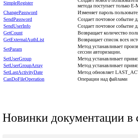
Создает нового пользователя
SimpleRegister
метода поступает только E-M
ChangePassword
Изменяет пароль пользовате
SendPassword
Создает почтовое событие д
SendUserInfo
Создает почтовое событие д
GetCount
Возвращает количество поль
GetExternalAuthList
Возвращает список всех ис
Метод устанавливает произ
SetParam
сессии авторизации.
SetUserGroup
Метод устанавливает привязк
SetUserGroupArray
Метод устанавливает привяз
SetLastActivityDate
Метод обновляет LAST_A
CanDoFileOperation
Операции над файлами
Новинки документации в 