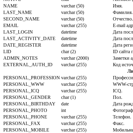
NAME
varchar (50)
Имя.
LAST_NAME
varchar (50)
Фамилия.
SECOND_NAME
varchar (50)
Отчество.
EMAIL
varchar (255)
E-mail адр
LAST_LOGIN
datetime
Дата посл
LAST_ACTIVITY_DATE
datetime
Дата посл
DATE_REGISTER
datetime
Дата реги
LID
char (2)
ID сайта
ADMIN_NOTES
varchar (2000)
Заметки 
EXTERNAL_AUTH_ID
varchar (255)
Код исто
Ли
PERSONAL_PROFESSION
varchar (255)
Професси
PERSONAL_WWW
varchar (255)
WWW-стр
PERSONAL_ICQ
varchar (255)
ICQ.
PERSONAL_GENDER
char (1)
Пол.
PERSONAL_BIRTHDAY
date
Дата рож
PERSONAL_PHOTO
int
Фотограф
PERSONAL_PHONE
varchar (255)
Телефон.
PERSONAL_FAX
varchar (255)
Факс.
PERSONAL_MOBILE
varchar (255)
Мобильны