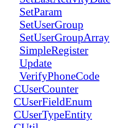
SetParam
SetUserGroup
SetUserGroupArray
SimpleRegister
Update
VerifyPhoneCode
CUserCounter
CUserFieldEnum
CUserTypeEntity
CUtil