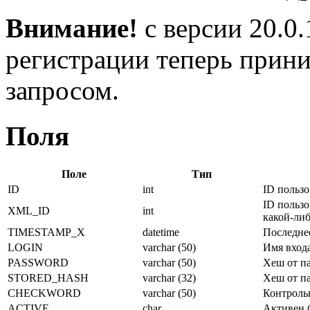
Внимание!
с версии 20.0
регистрации теперь прин
запросом.
Поля
Поле
Тип
ID
int
ID пользо
ID пользо
XML_ID
int
какой-либ
TIMESTAMP_X
datetime
Последне
LOGIN
varchar (50)
Имя входа
PASSWORD
varchar (50)
Хеш от па
STORED_HASH
varchar (32)
Хеш от па
CHECKWORD
varchar (50)
Контрольн
ACTIVE
char
Активен (