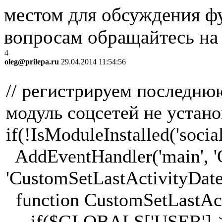
местом для обсуждения ф
вопросам обращайтесь н
4
oleg@prilepa.ru
29.04.2014 11:54:56
// регистрируем последнюю
модуль соцсетей не устан
if(!IsModuleInstalled('socia
AddEventHandler('main', '
'CustomSetLastActivityDate
function CustomSetLastAct
if($GLOBALS['USER']->Is