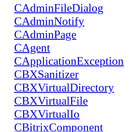
CAdminFileDialog
CAdminNotify
CAdminPage
CAgent
CApplicationException
CBXSanitizer
CBXVirtualDirectory
CBXVirtualFile
CBXVirtualIo
CBitrixComponent