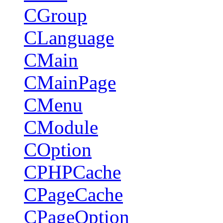
CGroup
CLanguage
CMain
CMainPage
CMenu
CModule
COption
CPHPCache
CPageCache
CPageOption