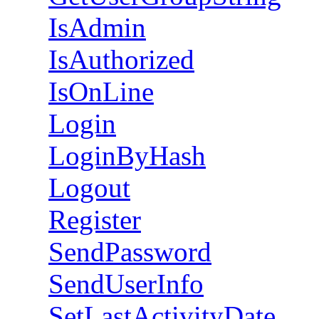
IsAdmin
IsAuthorized
IsOnLine
Login
LoginByHash
Logout
Register
SendPassword
SendUserInfo
SetLastActivityDate