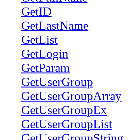
GetID
GetLastName
GetList
GetLogin
GetParam
GetUserGroup
GetUserGroupArray
GetUserGroupEx
GetUserGroupList
GetUserGroupString