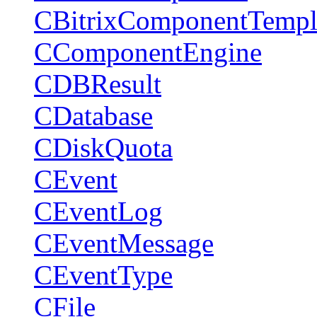
CBitrixComponentTempl
CComponentEngine
CDBResult
CDatabase
CDiskQuota
CEvent
CEventLog
CEventMessage
CEventType
CFile