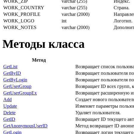
WORK_ZIP
varchar (255)
Индекс.
WORK_COUNTRY
varchar (255)
Страна.
WORK_PROFILE
varchar (2000)
Направле
WORK_LOGO
int
Логотип.
WORK_NOTES
varchar (2000)
Дополнит
Методы класса
Метод
GetList
Возвращает список пользова
GetByID
Возвращает пользователя по
GetByLogin
Возвращает пользователя по
GetUserGroup
Возвращает ID всех групп, 
GetUserGroupEx
Возвращает расширенную ин
Add
Создает нового пользовател
Update
Изменяет параметры пользов
Delete
Удаляет пользователя.
GetID
Возвращает ID текущего авт
GetAnonymousUserID
Метод возвращает ID аноним
GetLogin
Возвращает логин текущего 