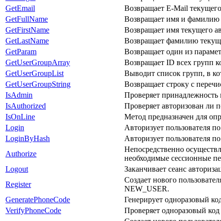
GetEmail
Возвращает E-Mail текущего
GetFullName
Возвращает имя и фамилию 
GetFirstName
Возвращает имя текущего ав
GetLastName
Возвращает фамилию текуще
GetParam
Возвращает один из парамет
GetUserGroupArray
Возвращает ID всех групп 
GetUserGroupList
Выводит список групп, в ко
GetUserGroupString
Возвращает строку с переч
IsAdmin
Проверяет принадлежность 
IsAuthorized
Проверяет авторизован ли п
IsOnLine
Метод предназначен для опр
Login
Авторизует пользователя по
LoginByHash
Авторизует пользователя по
Непосредственно осуществл
Authorize
необходимые сессионные пе
Logout
Заканчивает сеанс авториза
Создает нового пользовател
Register
NEW_USER.
GeneratePhoneCode
Генерирует одноразовый код
VerifyPhoneCode
Проверяет одноразовый код 