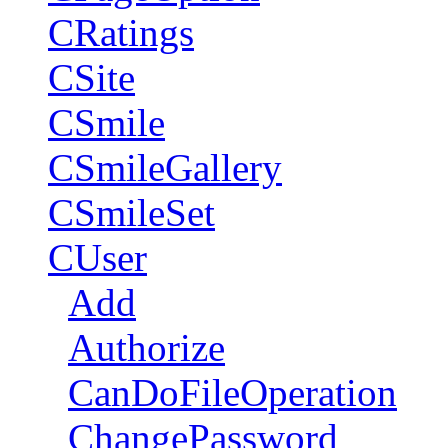
CRatings
CSite
CSmile
CSmileGallery
CSmileSet
CUser
Add
Authorize
CanDoFileOperation
ChangePassword