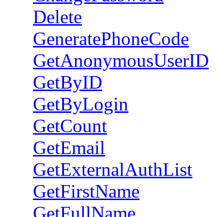
Delete
GeneratePhoneCode
GetAnonymousUserID
GetByID
GetByLogin
GetCount
GetEmail
GetExternalAuthList
GetFirstName
GetFullName