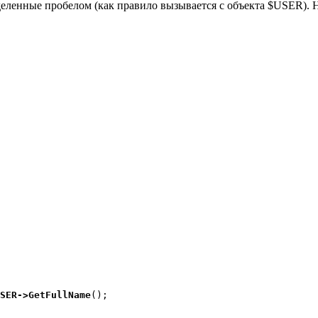
еленные пробелом (как правило вызывается с объекта $USER). 
SER->GetFullName
();
