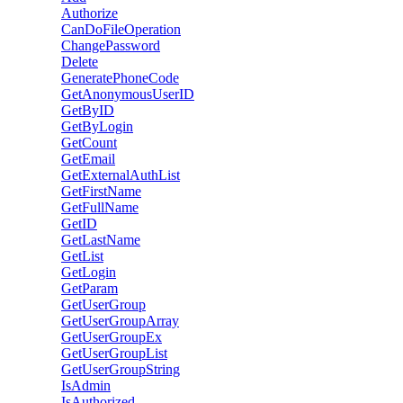
Authorize
CanDoFileOperation
ChangePassword
Delete
GeneratePhoneCode
GetAnonymousUserID
GetByID
GetByLogin
GetCount
GetEmail
GetExternalAuthList
GetFirstName
GetFullName
GetID
GetLastName
GetList
GetLogin
GetParam
GetUserGroup
GetUserGroupArray
GetUserGroupEx
GetUserGroupList
GetUserGroupString
IsAdmin
IsAuthorized