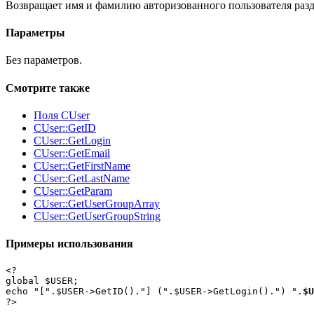
Возвращает имя и фамилию авторизованного пользователя разд
Параметры
Без параметров.
Смотрите также
Поля CUser
CUser::GetID
CUser::GetLogin
CUser::GetEmail
CUser::GetFirstName
CUser::GetLastName
CUser::GetParam
CUser::GetUserGroupArray
CUser::GetUserGroupString
Примеры использования
<?

global $USER;

echo "[".$USER->GetID()."] (".$USER->GetLogin().") ".
$U
?>