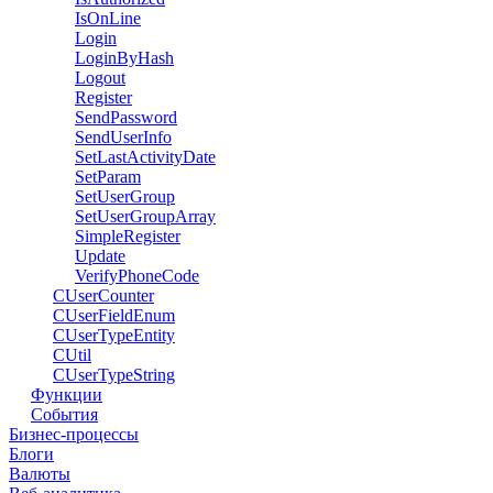
IsOnLine
Login
LoginByHash
Logout
Register
SendPassword
SendUserInfo
SetLastActivityDate
SetParam
SetUserGroup
SetUserGroupArray
SimpleRegister
Update
VerifyPhoneCode
CUserCounter
CUserFieldEnum
CUserTypeEntity
CUtil
CUserTypeString
Функции
События
Бизнес-процессы
Блоги
Валюты