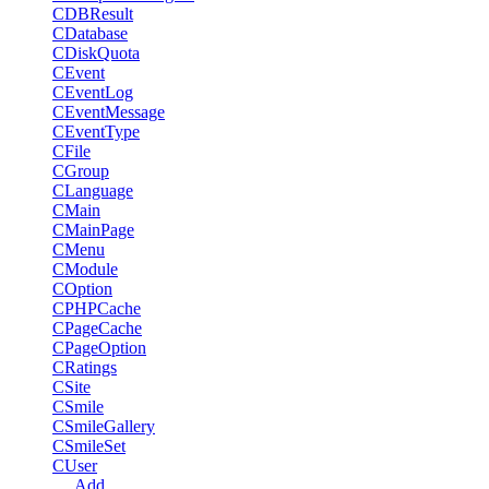
CDBResult
CDatabase
CDiskQuota
CEvent
CEventLog
CEventMessage
CEventType
CFile
CGroup
CLanguage
CMain
CMainPage
CMenu
CModule
COption
CPHPCache
CPageCache
CPageOption
CRatings
CSite
CSmile
CSmileGallery
CSmileSet
CUser
Add