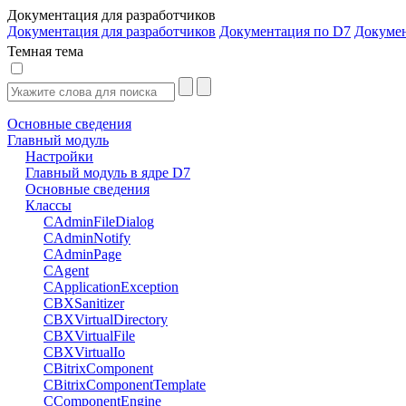
Документация для разработчиков
Документация для разработчиков
Документация по D7
Докуме
Темная тема
Основные сведения
Главный модуль
Настройки
Главный модуль в ядре D7
Основные сведения
Классы
CAdminFileDialog
CAdminNotify
CAdminPage
CAgent
CApplicationException
CBXSanitizer
CBXVirtualDirectory
CBXVirtualFile
CBXVirtualIo
CBitrixComponent
CBitrixComponentTemplate
CComponentEngine