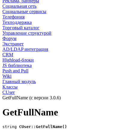
Реклама, баннеры
Социальная сеть
Социальные сервисы
Телефония
Техподдержка
Торговый каталог
Управление структурой
Форум
Экстранет
AD/LDAP интеграция
CRM
Highload-блоки
JS библиотека
Push and Pull
Wiki
Главный модуль
Классы
CUser
GetFullName (с версии 3.0.6)
GetFullName
string
 CUser::GetFullName()