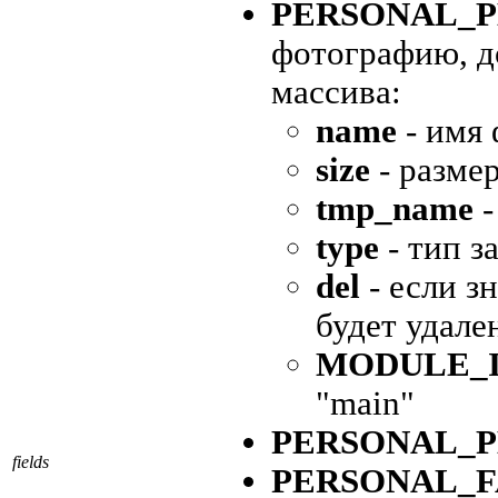
PERSONAL_
фотографию, д
массива:
name
- имя 
size
- разме
tmp_name
-
type
- тип з
del
- если з
будет удале
MODULE_
"main"
PERSONAL_
fields
PERSONAL_