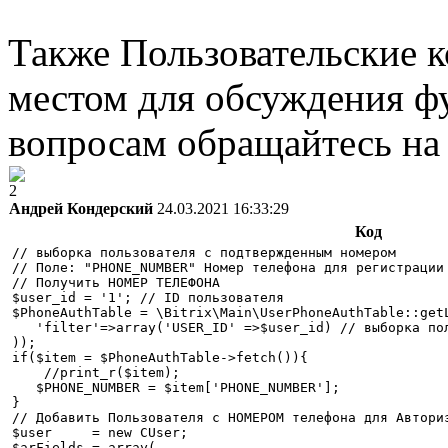
Также Пользовательские 
местом для обсуждения ф
вопросам обращайтесь н
2
Андрей Кондерский
24.03.2021 16:33:29
Код
// выборка пользователя с подтвержденным номером

// Поле: "PHONE_NUMBER" Номер телефона для регистрации

// Получить НОМЕР ТЕЛЕФОНА

$user_id = '1'; // ID пользователя

$PhoneAuthTable = \Bitrix\Main\UserPhoneAuthTable::getL
   'filter'=>array('USER_ID' =>$user_id) // выборка пол
));

if($item = $PhoneAuthTable->fetch()){

    //print_r($item);

   $PHONE_NUMBER = $item['PHONE_NUMBER'];

}

// Добавить Пользователя с НОМЕРОМ телефона для Авториз
$user     = new CUser;

$arFields = array(
