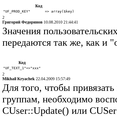
Код
"UF_PROD_KEY"       => array($key)
2
Григорий Федоринов
10.08.2010 21:44:41
Значения пользовательских
передаются так же, как и 
Код
"UF_TEXT_1"=>"xxx"
2
Mikhail Kryachek
22.04.2009 15:57:49
Для того, чтобы привязать
группам, необходимо восп
CUser::Update() или CUSe