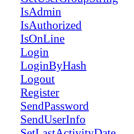
IsAdmin
IsAuthorized
IsOnLine
Login
LoginByHash
Logout
Register
SendPassword
SendUserInfo
SetLastActivityDate