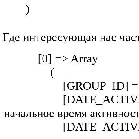
)
Где интересующая нас час
[0] => Array
(
[GROUP_ID] => 10 
[DATE_ACTIVE_FROM
начальное время активнос
[DATE_ACTIVE_TO] =