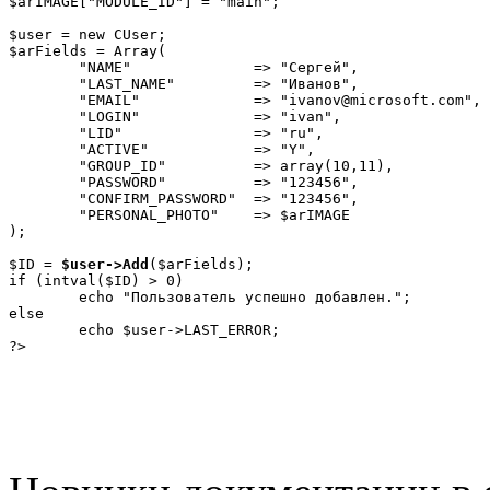
$arIMAGE["MODULE_ID"] = "main";

$user = new CUser;

$arFields = Array(

	"NAME"              => "Сергей",

	"LAST_NAME"         => "Иванов",

	"EMAIL"             => "ivanov@microsoft.com",

	"LOGIN"             => "ivan",

	"LID"               => "ru",

	"ACTIVE"            => "Y",

	"GROUP_ID"          => array(10,11),

	"PASSWORD"          => "123456",

	"CONFIRM_PASSWORD"  => "123456",

	"PERSONAL_PHOTO"    => $arIMAGE

);

$ID = 
$user->Add
($arFields);

if (intval($ID) > 0)

	echo "Пользователь успешно добавлен.";

else

	echo $user->LAST_ERROR;

?>