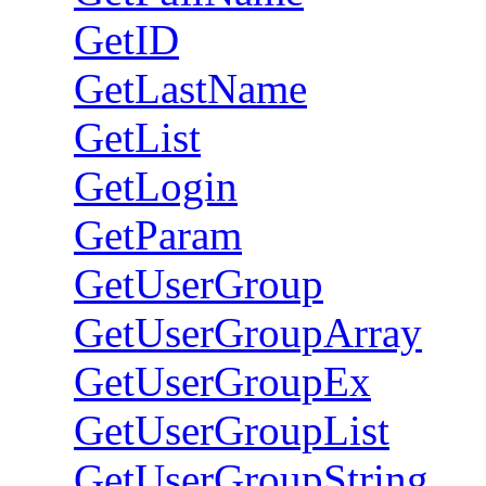
GetID
GetLastName
GetList
GetLogin
GetParam
GetUserGroup
GetUserGroupArray
GetUserGroupEx
GetUserGroupList
GetUserGroupString