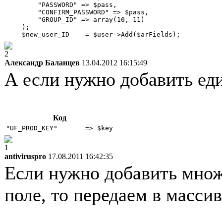
        "PASSWORD" => $pass,

        "CONFIRM_PASSWORD" => $pass,

        "GROUP_ID" => array(10, 11)

    );

2
Александр Баланцев
13.04.2012 16:15:49
А если нужно добавить ед
Код
"UF_PROD_KEY"       => $key
1
antiviruspro
17.08.2011 16:42:35
Если нужно добавить множ
поле, то передаем в массив