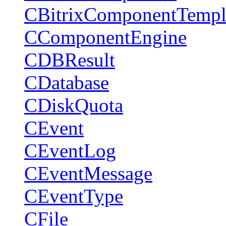
CBitrixComponentTempl
CComponentEngine
CDBResult
CDatabase
CDiskQuota
CEvent
CEventLog
CEventMessage
CEventType
CFile