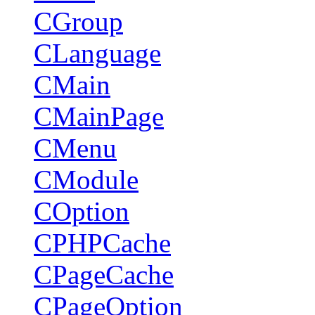
CGroup
CLanguage
CMain
CMainPage
CMenu
CModule
COption
CPHPCache
CPageCache
CPageOption