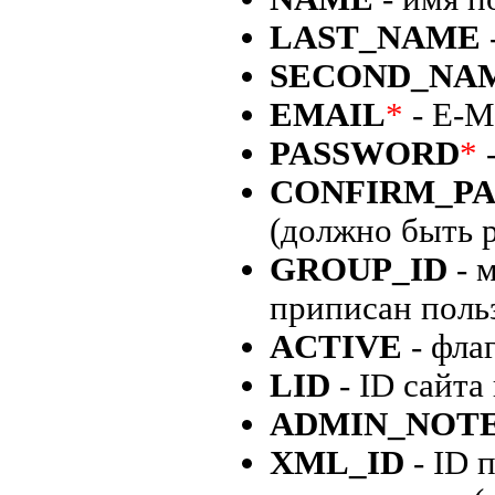
LAST_NAME
SECOND_NA
EMAIL
*
- E-M
PASSWORD
*
-
CONFIRM_P
(должно быть
GROUP_ID
- 
приписан поль
ACTIVE
- фла
LID
- ID сайта
ADMIN_NOT
XML_ID
- ID 