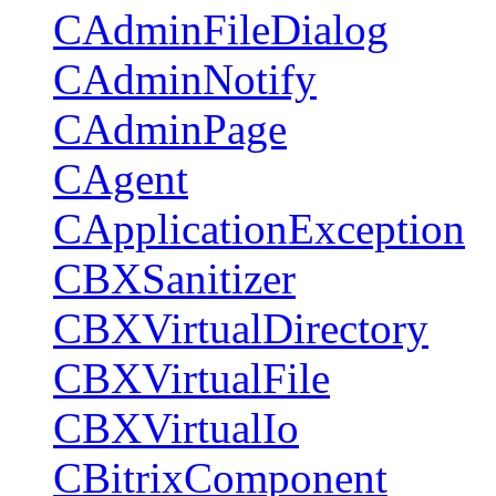
CAdminFileDialog
CAdminNotify
CAdminPage
CAgent
CApplicationException
CBXSanitizer
CBXVirtualDirectory
CBXVirtualFile
CBXVirtualIo
CBitrixComponent