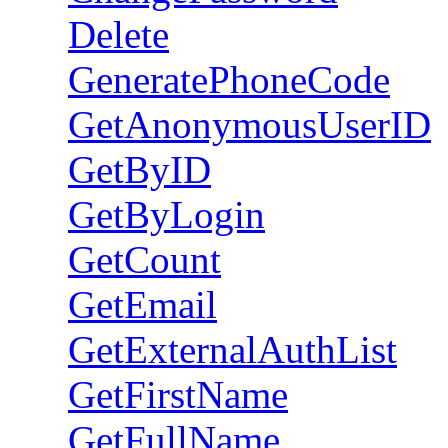
Delete
GeneratePhoneCode
GetAnonymousUserID
GetByID
GetByLogin
GetCount
GetEmail
GetExternalAuthList
GetFirstName
GetFullName