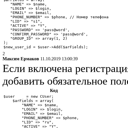
   "NAME" => $name,

   "LOGIN" => $login,

   "EMAIL" => $email,

   "PHONE_NUMBER" => $phone, // Номер телефона

   "LID" => "s1",

   "ACTIVE" => "Y",

   "PASSWORD" => 'pass@word',

   "CONFIRM_PASSWORD" => 'pass@word',

   "GROUP_ID" => array(1, 2)

);

$new_user_id = $user->Add($arFields);
2
Максим Ермаков
11.10.2019 13:00:39
Если включена регистраци
добавить обязательное 
Код
$user     = new CUser;

    $arFields = array(

        "NAME" => $name,

        "LOGIN" => $login,

        "EMAIL" => $email,

        "PHONE_NUMBER" => $phone,

        "LID" => "ru",

        "ACTIVE" => "Y",
