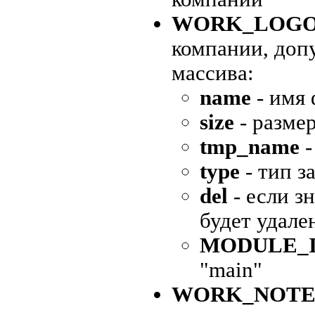
WORK_LOG
компании, доп
массива:
name
- имя 
size
- разме
tmp_name
-
type
- тип з
del
- если з
будет удале
MODULE_
"main"
WORK_NOTE