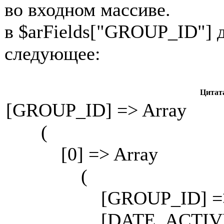
во входном массиве.
в $arFields["GROUP_ID"] 
следующее:
Цитат
[GROUP_ID] => Array
(
[0] => Array
(
[GROUP_ID] =>
[DATE_ACTIVE_FRO