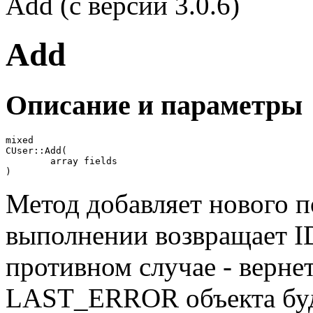
Add (с версии 3.0.6)
Add
Описание и параметры
mixed

CUser::Add(

	array fields

)
Метод добавляет нового 
выполнении возвращает ID
противном случае - вернет 
LAST_ERROR объекта буде