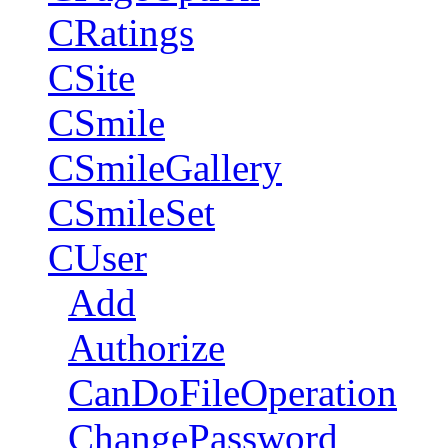
CRatings
CSite
CSmile
CSmileGallery
CSmileSet
CUser
Add
Authorize
CanDoFileOperation
ChangePassword