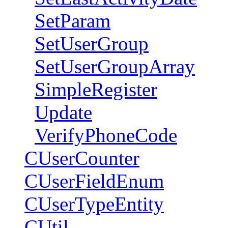
SetParam
SetUserGroup
SetUserGroupArray
SimpleRegister
Update
VerifyPhoneCode
CUserCounter
CUserFieldEnum
CUserTypeEntity
CUtil