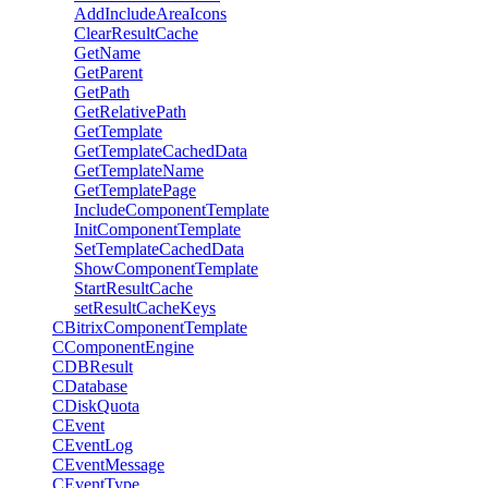
AddIncludeAreaIcons
ClearResultCache
GetName
GetParent
GetPath
GetRelativePath
GetTemplate
GetTemplateCachedData
GetTemplateName
GetTemplatePage
IncludeComponentTemplate
InitComponentTemplate
SetTemplateCachedData
ShowComponentTemplate
StartResultCache
setResultCacheKeys
CBitrixComponentTemplate
CComponentEngine
CDBResult
CDatabase
CDiskQuota
CEvent
CEventLog
CEventMessage
CEventType