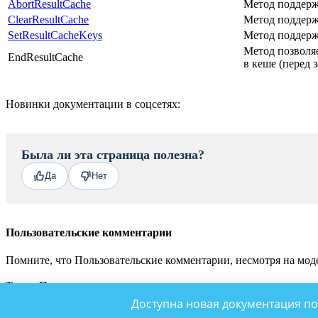
AbortResultCache
Метод поддерж
ClearResultCache
Метод поддерж
SetResultCacheKeys
Метод поддерж
Метод позволя
EndResultCache
в кеше (перед 
Новинки документации в соцсетях:
Была ли эта страница полезна?
Да
Нет
Пользовательские комментарии
Помните, что Пользовательские комментарии, несмотря на моде
Также Пользовательские комментарии не являются местом для
© «Битрикс», 2001-2026, «1С-Битрикс», 2026
Доступна новая документация по
Наверх