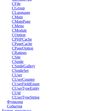
CFile
CGroup
CLanguage
CMain
CMainPage
CMenu
CModule
COption
CPHPCache
CPageCache
CPageOption
CRatings
CSite
CSmile
CSmileGallery
CSmileSet
CUser
CUserCounter
CUserFieldEnum
CUserTypeEntity
CUtil
CUserTypeString
Функции
События
Бизнес-процессы