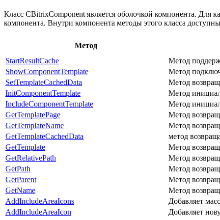
Класс CBitrixComponent является оболочкой компонента. Для к
компонента. Внутри компонента методы этого класса доступн
Метод
StartResultCache
Метод поддерж
ShowComponentTemplate
Метод подключ
SetTemplateCachedData
Метод возвращ
InitComponentTemplate
Метод инициал
IncludeComponentTemplate
Метод инициал
GetTemplatePage
Метод возвращ
GetTemplateName
Метод возвращ
GetTemplateCachedData
метод возвраща
GetTemplate
Метод возвращ
GetRelativePath
Метод возвращ
GetPath
Метод возвраща
GetParent
Метод возвращ
GetName
Метод возвращ
AddIncludeAreaIcons
Добавляет мас
AddIncludeAreaIcon
Добавляет нов