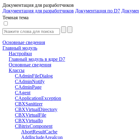
Документация для разработчиков
Документация для разработчиков
Документация по D7
Докуме
Темная тема
Основные сведения
Главный модуль
Настройки
Главный модуль в ядре D7
Основные сведения
Классы
CAdminFileDialog
CAdminNotify
CAdminPage
CAgent
CApplicationException
CBXSanitizer
CBXVirtualDirectory
CBXVirtualFile
CBXVirtualIo
CBitrixComponent
AbortResultCache
AddIncludeAreaIcon