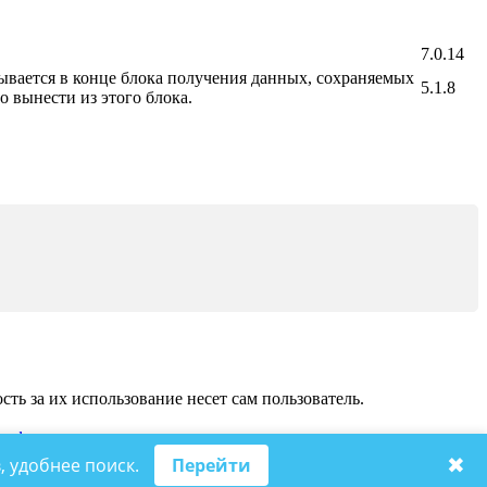
7.0.14
ывается в конце блока получения данных, сохраняемых
5.1.8
 вынести из этого блока.
ь за их использование несет сам пользователь.
на
форумы
.
✖
, удобнее поиск.
Перейти