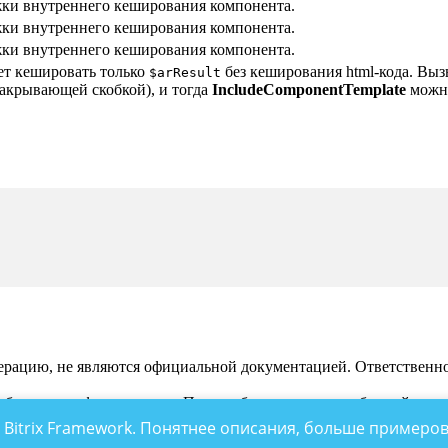
ки внутреннего кеширования компонента.
ки внутреннего кеширования компонента.
ки внутреннего кеширования компонента.
ет кешировать только
без кеширования html-кода. Выз
$arResult
закрывающей скобкой), и тогда
IncludeComponentTemplate
можно
рацию, не являются официальной документацией. Ответственност
 обсуждения функционала. По подобным вопросам обращайтесь 
 Bitrix Framework. Понятнее описания, больше примеров