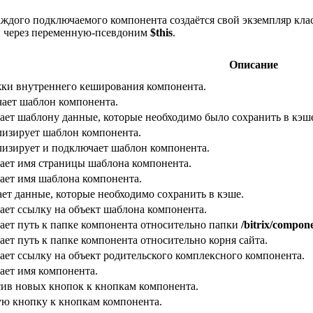
аждого подключаемого компонента создаётся свой экземпляр кла
ы через переменную-псевдоним
$this
.
Описание
ки внутреннего кеширования компонента.
ает шаблон компонента.
ает шаблону данные, которые необходимо было сохранить в кэш
изирует шаблон компонента.
изирует и подключает шаблон компонента.
ает имя страницы шаблона компонента.
ает имя шаблона компонента.
ет данные, которые необходимо сохранить в кэше.
ает ссылку на объект шаблона компонента.
ает путь к папке компонента относительно папки
/bitrix/compon
ет путь к папке компонента относительно корня сайта.
ает ссылку на объект родительского комплексного компонента.
ает имя компонента.
сив новых кнопок к кнопкам компонента.
ую кнопку к кнопкам компонента.