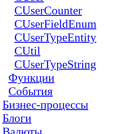
CUserCounter
CUserFieldEnum
CUserTypeEntity
CUtil
CUserTypeString
Функции
События
Бизнес-процессы
Блоги
Валюты