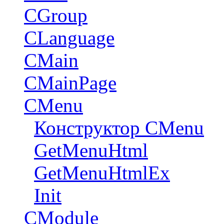
CGroup
CLanguage
CMain
CMainPage
CMenu
Конструктор CMenu
GetMenuHtml
GetMenuHtmlEx
Init
CModule