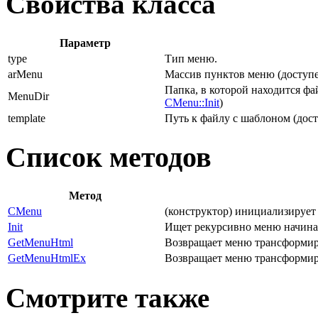
Свойства класса
Параметр
type
Тип меню.
arMenu
Массив пунктов меню (доступе
Папка, в которой находится ф
MenuDir
CMenu::Init
)
template
Путь к файлу с шаблоном (дос
Список методов
Метод
CMenu
(конструктор) инициализирует
Init
Ищет рекурсивно меню начиная
GetMenuHtml
Возвращает меню трансформи
GetMenuHtmlEx
Возвращает меню трансформи
Смотрите также