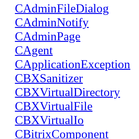
CAdminFileDialog
CAdminNotify
CAdminPage
CAgent
CApplicationException
CBXSanitizer
CBXVirtualDirectory
CBXVirtualFile
CBXVirtualIo
CBitrixComponent