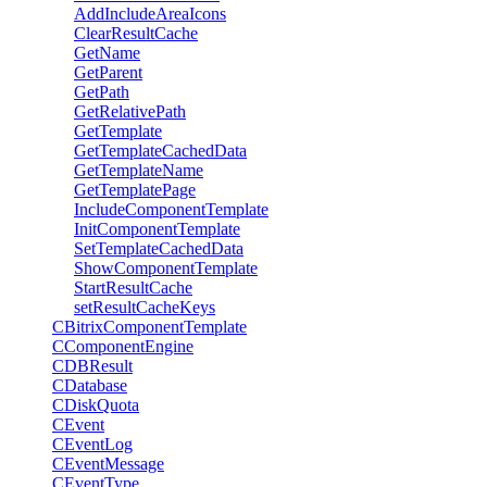
AddIncludeAreaIcons
ClearResultCache
GetName
GetParent
GetPath
GetRelativePath
GetTemplate
GetTemplateCachedData
GetTemplateName
GetTemplatePage
IncludeComponentTemplate
InitComponentTemplate
SetTemplateCachedData
ShowComponentTemplate
StartResultCache
setResultCacheKeys
CBitrixComponentTemplate
CComponentEngine
CDBResult
CDatabase
CDiskQuota
CEvent
CEventLog
CEventMessage
CEventType