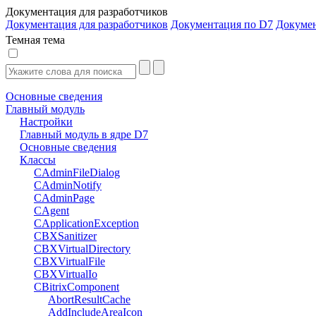
Документация для разработчиков
Документация для разработчиков
Документация по D7
Докуме
Темная тема
Основные сведения
Главный модуль
Настройки
Главный модуль в ядре D7
Основные сведения
Классы
CAdminFileDialog
CAdminNotify
CAdminPage
CAgent
CApplicationException
CBXSanitizer
CBXVirtualDirectory
CBXVirtualFile
CBXVirtualIo
CBitrixComponent
AbortResultCache
AddIncludeAreaIcon