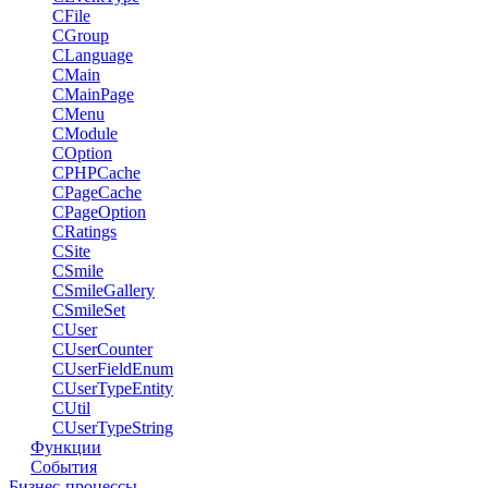
CFile
CGroup
CLanguage
CMain
CMainPage
CMenu
CModule
COption
CPHPCache
CPageCache
CPageOption
CRatings
CSite
CSmile
CSmileGallery
CSmileSet
CUser
CUserCounter
CUserFieldEnum
CUserTypeEntity
CUtil
CUserTypeString
Функции
События
Бизнес-процессы