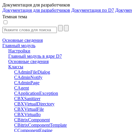
Документация для разработчиков
Документация для разработчиков
Документация по D7
Докуме
Темная тема
Основные сведения
Главный модуль
Настройки
Главный модуль в ядре D7
Основные сведения
Классы
CAdminFileDialog
CAdminNotify
CAdminPage
CAgent
CApplicationException
CBXSanitizer
CBXVirtualDirectory
CBXVirtualFile
CBXVirtualIo
CBitrixComponent
CBitrixComponentTemplate
CComponentEngine