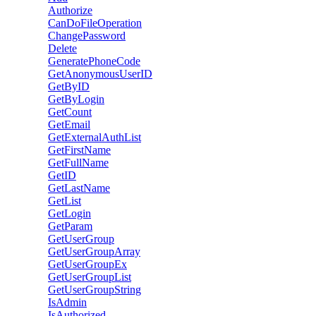
Authorize
CanDoFileOperation
ChangePassword
Delete
GeneratePhoneCode
GetAnonymousUserID
GetByID
GetByLogin
GetCount
GetEmail
GetExternalAuthList
GetFirstName
GetFullName
GetID
GetLastName
GetList
GetLogin
GetParam
GetUserGroup
GetUserGroupArray
GetUserGroupEx
GetUserGroupList
GetUserGroupString
IsAdmin
IsAuthorized