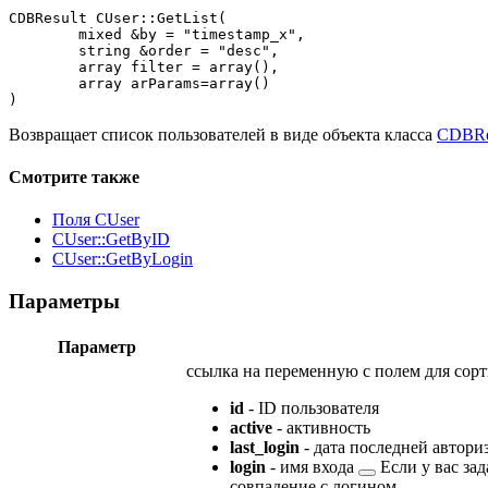
CDBResult CUser::GetList(

	mixed &by = "timestamp_x",

	string &order = "desc",

	array filter = array(),

	array arParams=array()

)
Возвращает список пользователей в виде объекта класса
CDBRe
Смотрите также
Поля CUser
CUser::GetByID
CUser::GetByLogin
Параметры
Параметр
ссылка на переменную с полем для сор
id
- ID пользователя
active
- активность
last_login
- дата последней автори
login
-
имя входа
Если у вас зад
совпадение с логином.