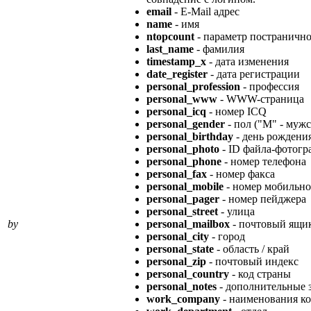
email
- E-Mail адрес
name
- имя
ntopcount
- параметр постраничн
last_name
- фамилия
timestamp_x
- дата изменения
date_register
- дата регистрации
personal_profession
- профессия
personal_www
- WWW-страница
personal_icq
- номер ICQ
personal_gender
- пол ("M" - мужс
personal_birthday
- день рождени
personal_photo
- ID файла-фотогр
personal_phone
- номер телефона
personal_fax
- номер факса
personal_mobile
- номер мобильно
personal_pager
- номер пейджера
personal_street
- улица
by
personal_mailbox
- почтовый ящи
personal_city
- город
personal_state
- область / край
personal_zip
- почтовый индекс
personal_country
- код страны
personal_notes
- дополнительные 
work_company
- наименования к