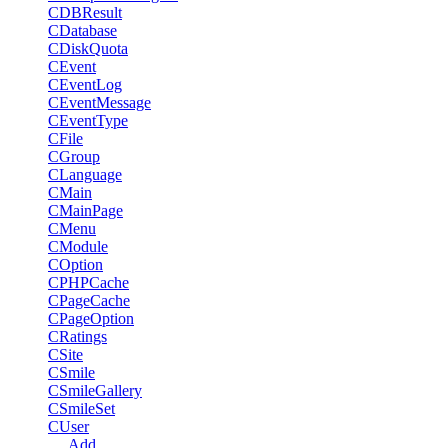
CDBResult
CDatabase
CDiskQuota
CEvent
CEventLog
CEventMessage
CEventType
CFile
CGroup
CLanguage
CMain
CMainPage
CMenu
CModule
COption
CPHPCache
CPageCache
CPageOption
CRatings
CSite
CSmile
CSmileGallery
CSmileSet
CUser
Add