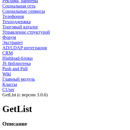
Реклама, баннеры
Социальная сеть
Социальные сервисы
Телефония
Техподдержка
Торговый каталог
Управление структурой
Форум
Экстранет
AD/LDAP интеграция
CRM
Highload-блоки
JS библиотека
Push and Pull
Wiki
Главный модуль
Классы
CUser
GetList (с версии 3.0.6)
GetList
Описание