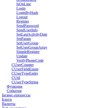
IsOnLine
Login
LoginByHash
Logout
Register
SendPassword
SendUserInfo
SetLastActivityDate
SetParam
SetUserGroup
SetUserGroupArray
SimpleRegister
Update
VerifyPhoneCode
CUserCounter
CUserFieldEnum
CUserTypeEntity
CUtil
CUserTypeString
Функции
События
Бизнес-процессы
Блоги
Валюты