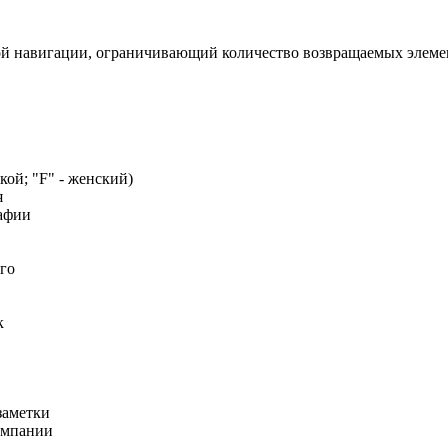
ой навигации, ограничивающий количество возвращаемых элеме
кой; "F" - женский)
я
афии
го
к
заметки
омпании