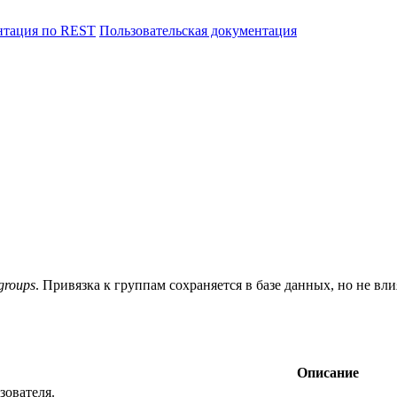
нтация по REST
Пользовательская документация
groups
. Привязка к группам сохраняется в базе данных, но не вл
Описание
зователя.