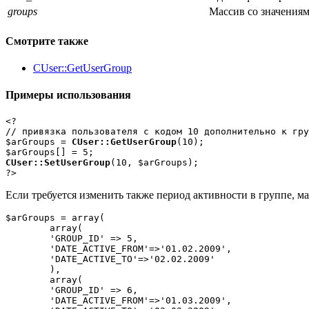
groups
Массив со значениям
Смотрите также
CUser::GetUserGroup
Примеры использования
<?

// привязка пользователя с кодом 10 дополнительно к гру
$arGroups = 
CUser::GetUserGroup
(10);

CUser::SetUserGroup
(10, $arGroups);

?>
Если требуется изменить также период активности в группе, ма
$arGroups = array(

	array(

	'GROUP_ID' => 5,

	'DATE_ACTIVE_FROM'=>'01.02.2009',

	'DATE_ACTIVE_TO'=>'02.02.2009'

	),

	array(

	'GROUP_ID' => 6,

	'DATE_ACTIVE_FROM'=>'01.03.2009',
