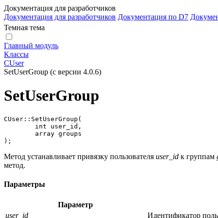
Документация для разработчиков
Документация для разработчиков
Документация по D7
Докуме
Темная тема
Главный модуль
Классы
CUser
SetUserGroup (с версии 4.0.6)
SetUserGroup
CUser::SetUserGroup(

	int user_id,

	array groups

);
Метод устанавливает привязку пользователя
user_id
к группам
метод.
Параметры
Параметр
user_id
Идентификатор поль