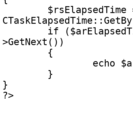
	$rsElapsedTime = 
CTaskElapsedTime::GetBy
	if ($arElapsedTime = $rsElapsedTime-
>GetNext())

	{

		echo $arElapsedTime["MINUTES"];

	}

}

?>