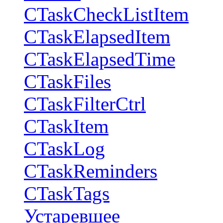
CTaskCheckListItem
CTaskElapsedItem
CTaskElapsedTime
CTaskFiles
CTaskFilterCtrl
CTaskItem
CTaskLog
CTaskReminders
CTaskTags
Устаревшее