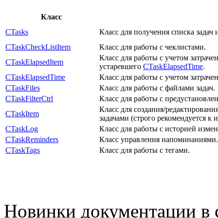
Класс
CTasks
Класс для получения списка задач 
CTaskCheckListItem
Класс для работы с чеклистами.
Класс для работы с учетом затраче
CTaskElapsedItem
устаревшего
CTaskElapsedTime
.
CTaskElapsedTime
Класс для работы с учетом затраче
CTaskFiles
Класс для работы с файлами задач.
CTaskFilterCtrl
Класс для работы с предустановле
Класс для создания/редактировани
CTaskItem
задачами (строго рекомендуется к
CTaskLog
Класс для работы с историей измен
CTaskReminders
Класс управления напоминаниями.
CTaskTags
Класс для работы с тегами.
Новинки документации в 