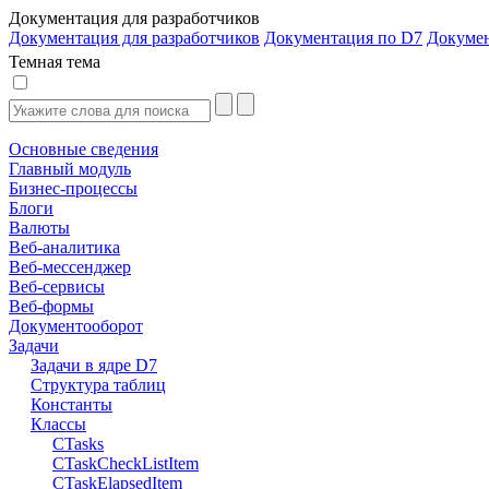
Документация для разработчиков
Документация для разработчиков
Документация по D7
Докуме
Темная тема
Основные сведения
Главный модуль
Бизнес-процессы
Блоги
Валюты
Веб-аналитика
Веб-мессенджер
Веб-сервисы
Веб-формы
Документооборот
Задачи
Задачи в ядре D7
Структура таблиц
Константы
Классы
CTasks
CTaskCheckListItem
CTaskElapsedItem