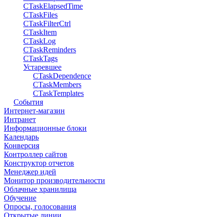
CTaskElapsedTime
CTaskFiles
CTaskFilterCtrl
CTaskItem
CTaskLog
CTaskReminders
CTaskTags
Устаревшее
CTaskDependence
CTaskMembers
CTaskTemplates
События
Интернет-магазин
Интранет
Информационные блоки
Календарь
Конверсия
Контроллер сайтов
Конструктор отчетов
Менеджер идей
Монитор производительности
Облачные хранилища
Обучение
Опросы, голосования
Открытые линии