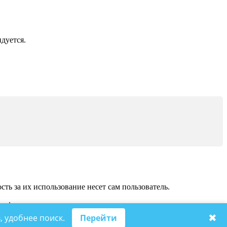
дуется.
ь за их использование несет сам пользователь.
на
форумы
.
✖
, удобнее поиск.
Перейти