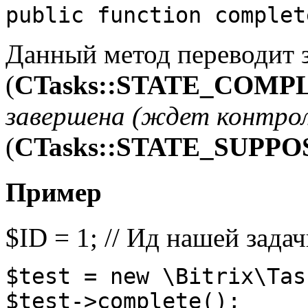
public function complet
Данный метод переводит з
(
CTasks::STATE_COMP
завершена (ждет контрол
(
CTasks::STATE_SUP
Пример
$ID = 1; // Ид нашей зада
$test = new \Bitrix\Tas
$test->complete();