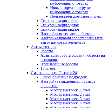
информации о товарах
Новый формат выгрузки
информации о товарах
Пользовательское дерево групп
Синхронизация счетов
Синхронизация сделок
Синхронизация заказов
Настройка интеграции объектов
Настройка правил сопоставления при
выгрузке новых элементов
Автоматизация
Роботы
Адаптация робота создания объекта на
основании
Произвольные роботы
Триггеры
Смарт-процессы Битрикс24
Общее описание подраздела
Настройка синхронизации смарт-
процессов
Мастер настроек. 1 этап
Мастер настроек. 2 этап
Мастер настроек. 3 этап
Мастер настроек. 4 этап
Мастер настроек. 5 этап