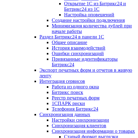
Открытие 1С из Битрикс24 и
Битрикс24 из 1С
Настройка оповещений
Создание настройки подключения
Минимизация количества дублей при
начале работы
Раздел Битрикс24 в панели 1С
Общее описание
История взаимодействий
Ошибки синхронизаций
Привязанные идентификаторы
Битрикс24
Экспорт печатных форм и отчетов в живую
ленту
Интеграция сервисов
Работа из одного окна
Битрикс поиск
Реестр печатных форм
1СПАРК риски
Телефония Битрикс24
Синхронизация данных
Настройки синхронизации
Синхронизация клиентов
Синхронизация информации о товарах
Старый формат выгрузки