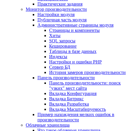
Практические задания
Монитор производительности
Настройки модуля
Публичная часть модуля
Административные страницы модуля
Страницы и компоненты
Хиты
SQL запросы
Кеширование
Таблицы в базе данных
Индексы
Настройки и ошибки PHP
Сервер БД
История замеров производительности
Панель производительности
Панель производительности: поиск
"узких" мест сайта
Вкладка Конфигурация
Вкладка Битрикс
Вкладка Разработка
Вкладка Масштабируемость
Пример нахождения мелких ошибок в
производительности
Облачные хранилища
Что такое облачные хранилища