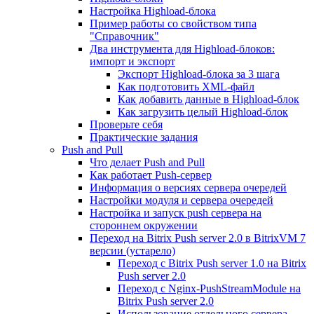
Настройка Highload-блока
Пример работы со свойством типа
"Справочник"
Два инструмента для Highload-блоков:
импорт и экспорт
Экспорт Highload-блока за 3 шага
Как подготовить XML-файл
Как добавить данные в Highload-блок
Как загрузить целый Highload-блок
Проверьте себя
Практические задания
Push and Pull
Что делает Push and Pull
Как работает Push-сервер
Информация о версиях сервера очередей
Настройки модуля и сервера очередей
Настройка и запуск push сервера на
стороннем окружении
Переход на Bitrix Push server 2.0 в BitrixVM 7
версии (устарело)
Переход с Bitrix Push server 1.0 на Bitrix
Push server 2.0
Переход с Nginx-PushStreamModule на
Bitrix Push server 2.0
Использование отдельного сервера