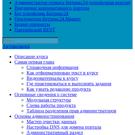
Администратор сервиса Битрикс24 (коробочная версия)
Внедрение корпоративного портала
Бот платформа Битрикс24
Приложения Битрикс24.Маркет
Бизнес-процессы
Партнёрский REST
Авторизация
Описание курса
Самая первая глава
Справочная информация
Как отформатирован текст в курсе
Видеоматериалы к курсу
Где практиковаться и выполнять задания
Как узнать редакцию продукта
Основные сведения о системе
Модульная структура
Схема работы продукта
Таблица разделения прав администраторов
Основы администрирования
Мастер очистки данных
Настройка DNS для домена портала
Административный раздел