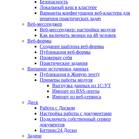
Безопасность
Локальный кеш в кластере
Варианты конфигурации веб-кластера для
решения практических задач
Веб-мессенджер
Веб-мессенджер: настройки модуля
Как включить звонки на 48 человек
Веб-формы
Создание шаблона веб-формы
Публикация веб-формы
Проверьте себя
Практические задания
Внешние источники данных
Публикация в Живую ленту
Примеры работы модуля
Выгрузка данных из 1С:УТ
Импорт из RSS-ленты
Импорт из веб-сервиса
Диск
Работа с Диском
Настройка работы с документами
Подключить собственный сервер
документов
Битрикс24 Доски
Задачи