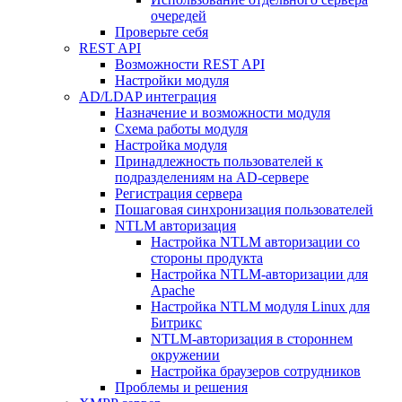
очередей
Проверьте себя
REST API
Возможности REST API
Настройки модуля
AD/LDAP интеграция
Назначение и возможности модуля
Схема работы модуля
Настройка модуля
Принадлежность пользователей к
подразделениям на AD-сервере
Регистрация сервера
Пошаговая синхронизация пользователей
NTLM авторизация
Настройка NTLM авторизации со
стороны продукта
Настройка NTLM-авторизации для
Apache
Настройка NTLM модуля Linux для
Битрикс
NTLM-авторизация в стороннем
окружении
Настройка браузеров сотрудников
Проблемы и решения