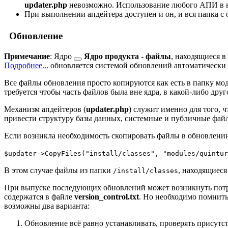
updater.php
невозможно. Использование любого АПИ в ко
При выполнении апдейтера доступен и он, и вся папка с
Обновление
Примечание
:
Ядро
Ядро продукта - файлы
, находящиеся 
Подробнее...
обновляется системой обновлений автоматически 
Все файлы обновления просто копируются как есть в папку мод
требуется чтобы часть файлов была вне ядра, в какой-либо дру
Механизм апдейтеров (
updater.php
) служит именно для того, 
привести структуру базы данных, системные и публичные файлы
Если возникла необходимость скопировать файлы в обновлении
$updater->CopyFiles("install/classes", "modules/quintur
В этом случае файлы из папки
, находящиеся
/install/classes
При выпуске последующих обновлений может возникнуть потреб
содержатся в файле
version_control.txt
. Но необходимо помнить
возможны два варианта:
Обновление всё равно устанавливать, проверять присутс