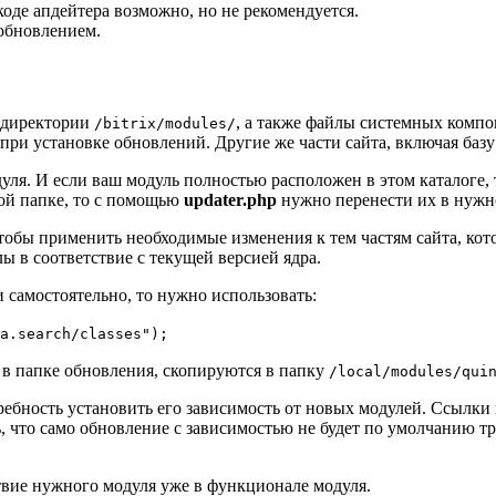
де апдейтера возможно, но не рекомендуется.
 обновлением.
в директории
, а также файлы системных комп
/bitrix/modules/
при установке обновлений. Другие же части сайта, включая базу
уля. И если ваш модуль полностью расположен в этом каталоге,
гой папке, то с помощью
updater.php
нужно перенести их в нужн
чтобы применить необходимые изменения к тем частям сайта, ко
 в соответствие с текущей версией ядра.
 самостоятельно, то нужно использовать:
a.search/classes");
 в папке обновления, скопируются в папку
/local/modules/qui
ность установить его зависимость от новых модулей. Ссылки н
, что само обновление с зависимостью не будет по умолчанию тр
твие нужного модуля уже в функционале модуля.