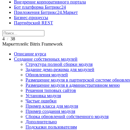
Внедрение корпоративного портала
Бот платформа Битрикс24
Приложения Битрикс24.Маркет
Бизнес-процессы
Партнёрский REST
4
38
/
Маркетплейс Bitrix Framework
Описание курса
Создание собственных модулей
Структура полной сборки модуля
Задание демо-режима для модулей
Обновления модулей
Размещение модуля в партнерской системе обновле
Размещение модуля в административном меню
Решения типовых сайтов
Установка модуля
Частые ошибки
Пример класса для модуля
Пример создания модуля
Сборка обновлений собственного модуля
Дополнительно
Подсказки пользователям