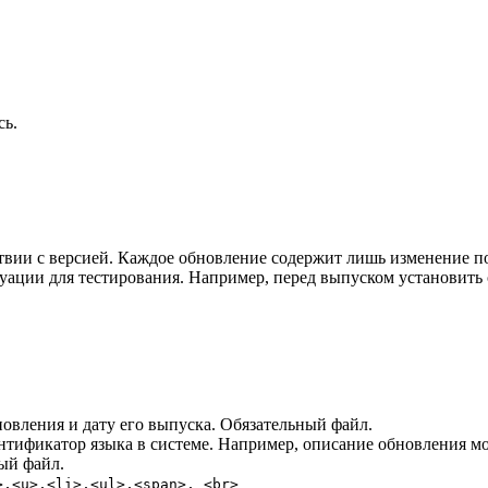
сь.
тствии с версией. Каждое обновление содержит лишь изменение 
ации для тестирования. Например, перед выпуском установить 
овления и дату его выпуска. Обязательный файл.
нтификатор языка в системе. Например, описание обновления мод
ый файл.
>,<u>,<li>,<ul>,<span>, <br>