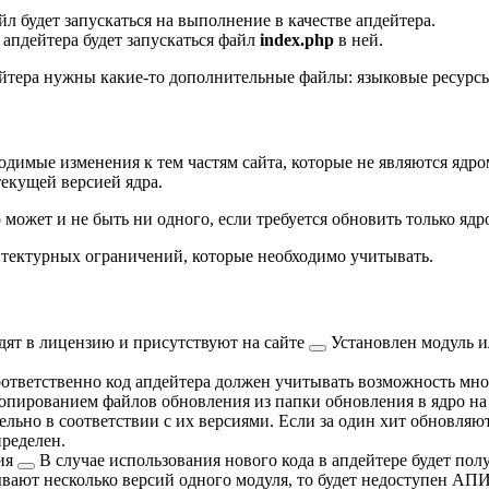
л будет запускаться на выполнение в качестве апдейтера.
 апдейтера будет запускаться файл
index.php
в ней.
ейтера нужны какие-то дополнительные файлы: языковые ресурсы
одимые изменения к тем частям сайта, которые не являются ядр
екущей версией ядра.
о может и не быть ни одного, если требуется обновить только ядр
итектурных ограничений, которые необходимо учитывать.
одят в лицензию и
присутствуют на сайте
Установлен модуль и
оответственно код апдейтера должен учитывать возможность мно
опированием файлов обновления из папки обновления в ядро на 
льно в соответствии с их версиями. Если за один хит обновляю
ределен.
ия
В случае использования нового кода в апдейтере будет по
вают несколько версий одного модуля, то будет недоступен АП