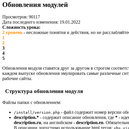
Обновления модулей
Просмотров: 90117
Дата последнего изменения: 19.01.2022
Сложность урока:
2 уровень
- несложные понятия и действия, но не расслабляйте
1
2
3
4
5
Обновления модуля ставятся друг за другом в строгом соотве
каждом выпуске обновления эмулировать самые различные ситу
рабочие сайты.
Структура обновления модуля
Файлы папки с обновлением:
- файл содержит номер версии обн
/install/version.php
description.*
- содержит описание обновления, где
*
- иде
description.ru
, на английском -
description.en
. Обязательн
В описании допустимо использование html тегов:
<b>,<i