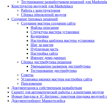
Тестирование разработчиком решений для Marketpla
Конструктор модулей для Marketplace
Работа с конструктором
Сборка обновлений модуля
Создание типовых решений
Создание мастера создания сайта
Файлы описания
Структура мастера установки
Кодировки
Настройка шаблона мастера установки
Шаг за шагом
Публичная часть
Настройка сайта
Импорт демо-данных
Сборка дистрибутива решения
Уменьшение размеров дистрибутива
Тестирование дистрибутива
Советы
Установка иконки мастера настройки сайта
Приложение
Документация к собственным разработкам
Скрипт для автоматической работы с клиентами модуля
Новые бандлы в 1С-Битрикс: пакетная продажа модулей 
Документооборот Маркетплейса