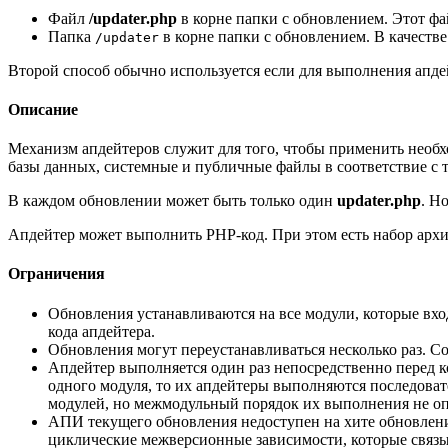
Файл
/updater.php
в корне папки с обновлением. Этот фай
Папка
в корне папки с обновлением. В качестве
/updater
Второй способ обычно используется если для выполнения апд
Описание
Механизм апдейтеров служит для того, чтобы применить необх
базы данных, системные и публичные файлы в соответствие с т
В каждом обновлении может быть только один
updater.php
. Н
Апдейтер может выполнить PHP-код. При этом есть набор арх
Ограничения
Обновления устанавливаются на все модули, которые вх
кода апдейтера.
Обновления могут переустанавливаться несколько раз. С
Апдейтер выполняется один раз непосредственно перед к
одного модуля, то их апдейтеры выполняются последовате
модулей, но межмодульный порядок их выполнения не оп
АПИ текущего обновления
недоступен на хите обновлен
циклические межверсионные зависимости, которые связы