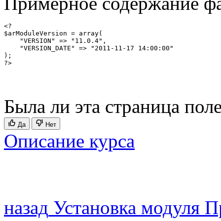
Примерное содержание ф
<?

$arModuleVersion = array(

    "VERSION" => "11.0.4",

    "VERSION_DATE" => "2011-11-17 14:00:00"

);

?>
Была ли эта страница пол
Да
Нет
Описание курса
назад
Установка модуля
П