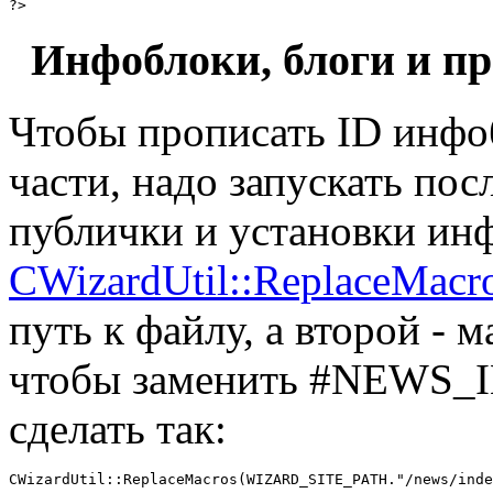
?>
Инфоблоки, блоги и пр
Чтобы прописать ID инфо
части, надо запускать по
публички и установки ин
CWizardUtil::ReplaceMacr
путь к файлу, а второй - 
чтобы заменить #NEWS_I
сделать так:
CWizardUtil::ReplaceMacros(WIZARD_SITE_PATH."/news/inde