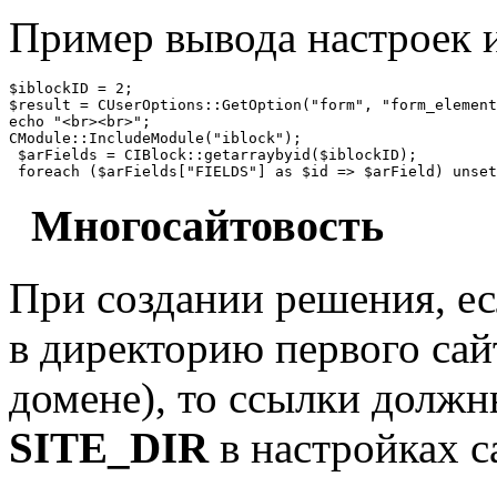
Пример вывода настроек 
$iblockID = 2;

$result = CUserOptions::GetOption("form", "form_element
echo "<br><br>"; 

CModule::IncludeModule("iblock");

 $arFields = CIBlock::getarraybyid($iblockID);

 foreach ($arFields["FIELDS"] as $id => $arField) unset
Многосайтовость
При создании решения, ес
в директорию первого сай
домене), то ссылки должн
SITE_DIR
в настройках с