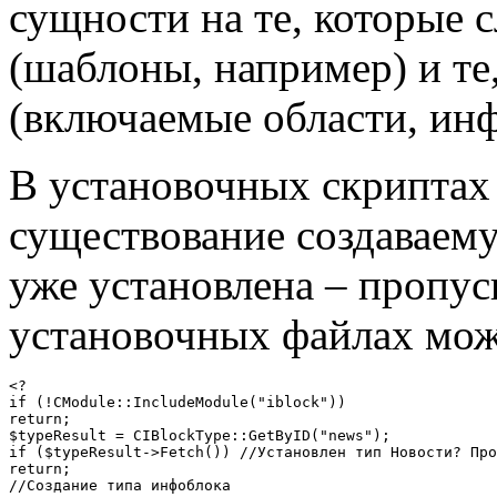
сущности на те, которые 
(шаблоны, например) и те
(включаемые области, инф
В установочных скриптах
существование создаваем
уже установлена – пропус
установочных файлах мо
<?

if (!CModule::IncludeModule("iblock"))

return;

$typeResult = CIBlockType::GetByID("news");

if ($typeResult->Fetch()) //Установлен тип Новости? Про
return;

//Создание типа инфоблока
