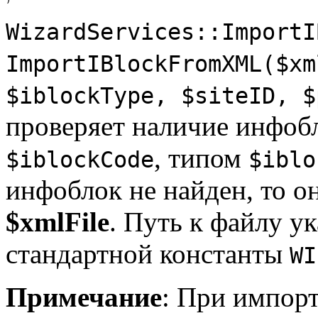
WizardServices::ImportI
ImportIBlockFromXML($xm
$iblockType, $siteID, $
проверяет наличие инфоб
, типом
$iblockCode
$iblo
инфоблок не найден, то он
$xmlFile
. Путь к файлу у
стандартной константы
WI
Примечание
: При импорт