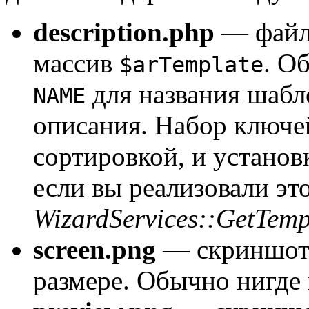
description.php
— файл 
массив
. О
$arTemplate
для названия шабл
NAME
описания. Набор ключе
сортировкой, и устано
если вы реализовали эт
WizardServices::GetTemp
screen.png
— скриншот 
размере. Обычно нигде 