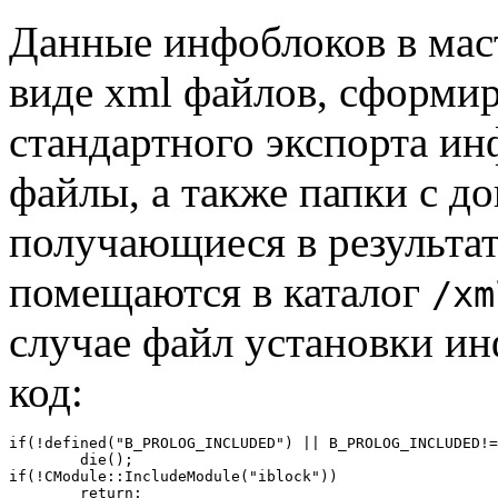
Данные инфоблоков в маст
виде xml файлов, сформ
стандартного экспорта ин
файлы, а также папки с 
получающиеся в результат
помещаются в каталог
/xm
случае файл установки и
код:
if(!defined("B_PROLOG_INCLUDED") || B_PROLOG_INCLUDED!=
	die();

if(!CModule::IncludeModule("iblock"))

	return;
