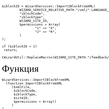
$iblockID = WizardServices::ImportIBlockFromXML(

	 WIZARD_SERVICE_RELATIVE_PATH."/xml/".LANGUAGE_ID."/feedback.xml", 

	 "iblockCode", 

	 "iblockType", 

	 WIZARD_SITE_ID, 

	 $permissions = Array(

		 "1" => "X",

		 "2" => "R",

	 )

);

if ($iblockID < 1)

 return;

CWizardUtil::ReplaceMacros(WIZARD_SITE_PATH."/feedback
Функция
WizardServices::ImportIBlockFromXML

  (function ImportIBlockFromXML

     ($xmlFile, 

      $iblockCode, 

      $iblockType, 

      $siteID, 

      $permissions = Array()

     )

) 