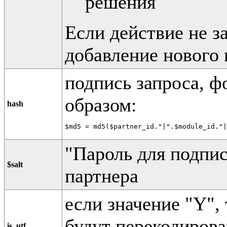
решения
Если действие не з
добавление нового 
подпись запроса, 
образом:
hash
$md5 = md5($partner_id."|".$module_id."|
"Пароль для подпис
$salt
партнера
если значение "Y",
будут перекодирова
is_utf